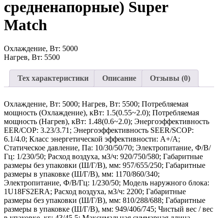
средненапорные) Super
Match
Охлаждение, Вт: 5000
Нагрев, Вт: 5500
Тех характеристики
Описание
Отзывы (0)
Охлаждение, Вт: 5000; Нагрев, Вт: 5500; Потребляемая
мощность (Охлаждение), кВт: 1.5(0.55~2.0); Потребляемая
мощность (Нагрев), кВт: 1.48(0.6~2.0); Энергоэффективность
EER/COP: 3.23/3.71; Энергоэффективность SEER/SCOP:
6.1/4.0; Класс энергетической эффективности: A+/A;
Статическое давление, Па: 10/30/50/70; Электропитание, Ф/В/
Гц: 1/230/50; Расход воздуха, м3/ч: 920/750/580; Габаритные
размеры без упаковки (Ш/Г/В), мм: 957/655/250; Габаритные
размеры в упаковке (Ш/Г/В), мм: 1170/860/340;
Электропитание, Ф/В/Гц: 1/230/50; Модель наружного блока:
1U18FS2ERA; Расход воздуха, м3/ч: 2200; Габаритные
размеры без упаковки (Ш/Г/В), мм: 810/288/688; Габаритные
размеры в упаковке (Ш/Г/В), мм: 949/406/745; Чистый вес / вес
в упаковке, кг: 43/45.5; Максимальная суммарная длина