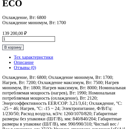
ECO
Охлаждение, Вт: 6800
Охлаждение минимум, Вт: 1700
139 200,00
₽
Количество
товара
В корзину
AB71S1LG1FA
/
Тех характеристики
1U71S1LR1FA
Описание
АB
Отзывы (0)
(КАССЕТНЫЕ
С
Охлаждение, Вт: 6800; Охлаждение минимум, Вт: 1700;
КРУГОВЫМ
Нагрев, Вт: 7200; Охлаждение максимум, Вт: 7500; Нагрев
ПОТОКОМ)
минимум, Вт: 1800; Нагрев максимум, Вт: 8000; Номинальная
ECO
потребляемая мощность (нагрев), Вт: 1990; Номинальная
потребляемая мощность (охлаждение), Вт: 2120;
Энергоэффективность EER/COP: 3,21/3,61; Охлаждение, °С:
-25 ~ 46; Нагрев, °С: -15 ~ 24; Электропитание, Ф/В/Гц:
1/230/50; Расход воздуха, м3/ч: 1260/1070/820; Габаритные
размеры без упаковки (Ш/Г/В), мм: 840/840/204; Габаритные
размеры в упаковке (Ш/Г/В), мм: 990/990/310; Чистый вес /