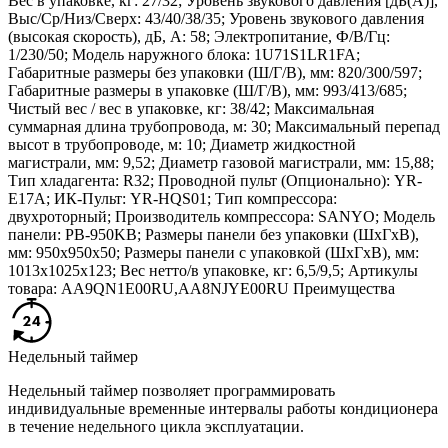
Вес в упаковке, кг: 27/32; Уровень звукового давления [дБ(А)],
Выс/Ср/Низ/Сверх: 43/40/38/35; Уровень звукового давления
(высокая скорость), дБ, А: 58; Электропитание, Ф/В/Гц:
1/230/50; Модель наружного блока: 1U71S1LR1FA;
Габаритные размеры без упаковки (Ш/Г/В), мм: 820/300/597;
Габаритные размеры в упаковке (Ш/Г/В), мм: 993/413/685;
Чистый вес / вес в упаковке, кг: 38/42; Максимальная
суммарная длина трубопровода, м: 30; Максимальный перепад
высот в трубопроводе, м: 10; Диаметр жидкостной
магистрали, мм: 9,52; Диаметр газовой магистрали, мм: 15,88;
Тип хладагента: R32; Проводной пульт (Опционально): YR-
E17A; ИК-Пульт: YR-HQS01; Тип компрессора:
двухроторный; Производитель компрессора: SANYO; Модель
панели: PB-950KB; Размеры панели без упаковки (ШxГxВ),
мм: 950x950x50; Размеры панели с упаковкой (ШxГxВ), мм:
1013x1025x123; Вес нетто/в упаковке, кг: 6,5/9,5; Артикулы
товара: AA9QN1E00RU,AA8NJYE00RU Преимущества
Недельный таймер
Недельный таймер позволяет программировать
индивидуальные временные интервалы работы кондиционера
в течение недельного цикла эксплуатации.