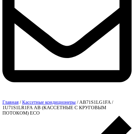
Главная
/
Кассетные кондиционеры
/ AB71S1LG1FA /
1U71S1LR1FA АB (КАССЕТНЫЕ С КРУГОВЫМ
ПОТОКОМ) ECO