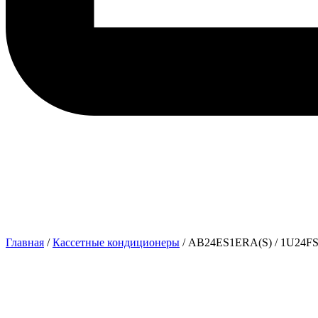
Главная
/
Кассетные кондиционеры
/ AB24ES1ERA(S) / 1U24F