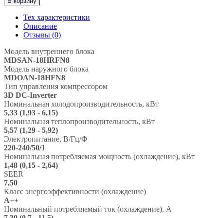
В корзину
Тепловой
насос
Тех характеристики
до
Описание
50м2,
Отзывы (0)
-30°C
MDV
Модель внутреннего блока
“Серия
MDSAN-18HRFN8
INFINI
Модель наружного блока
Nordic
MDOAN-18HFN8
Heat
Тип управления компрессором
Pump"
3D DC-Inverter
MDSAN-
Номинальная холодопроизводительность, кВт
18HRFN8
5,33 (1,93 - 6,15)
/
Номинальная теплопроизводительность, кВт
MDOAN-
5,57 (1,29 - 5,92)
18HFN8
Электропитание, В/Гц/Ф
220-240/50/1
Номинальная потребляемая мощность (охлаждение), кВт
1,48 (0,15 - 2,64)
SEER
7,50
Класс энергоэффективности (охлаждение)
A++
Номинальный потребляемый ток (охлаждение), А
7,30 (0,7 - 11,5)