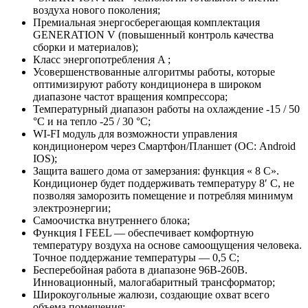
воздуха нового поколения;
Премиальная энергосберегающая комплектация
GENERATION V (повышенный контроль качества
сборки и материалов);
Класс энергопотребления A ;
Усовершенствованные алгоритмы работы, которые
оптимизируют работу кондиционера в широком
диапазоне частот вращения компрессора;
Температурный диапазон работы на охлаждение -15 / 50
°C и на тепло -25 / 30 °C;
WI-FI модуль для возможности управления
кондиционером через Смартфон/Планшет (ОС: Android
IOS);
Защита вашего дома от замерзания: функция « 8 С».
Кондиционер будет поддерживать температуру 8′ С, не
позволяя заморозить помещение и потребляя минимум
электроэнергии;
Самоочистка внутреннего блока;
Функция I FEEL — обеспечивает комфортную
температуру воздуха на основе самоощущения человека.
Точное поддержание температуры — 0,5 С;
Бесперебойная работа в диапазоне 96В-260В.
Инновационный, малогабаритный трансформатор;
Широкоугольные жалюзи, создающие охват всего
объема помещения;