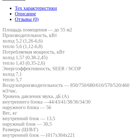
насос
Тех характеристики
до
Описание
50м2,
Отзывы (0)
(-25°C)
VETERO
Площадь помещения
— до 55 м2
“Серия
Производительность, кВт
Bonum"
холод 5,2 (1,26-6,6)
V-
тепло 5,6 (1,12-6,8)
S18BHPAC
Потребляемая мощность, кВт
холод 1,57 (0,38-2,45)
тепло 1,43 (0,35-2,6)
Энергоэффективность, SEER / SCOP
холод 7,1
тепло 5,7
Воздухопроизводительность
— 850/750/680/610/570/520/460
м3/час.
Уровень давления звука, дБ (А)
внутреннего блока —44/43/41/38/36/34/30
наружного блока — 56
Вес, кг
внутренний блок — 13,5
наружный блок — 30,5
Размеры (Ш/В/Г)
внутренний блок —1017х304х221