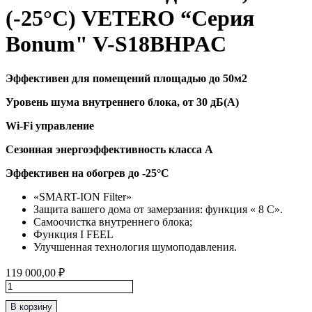
(-25°C) VETERO “Серия
Bonum" V-S18BHPAC
Эффективен для помещений площадью до 50м2
Уровень шума внутреннего блока, от 30 дБ(А)
Wi-Fi управление
Сезонная энергоэффективность класса А
Эффективен на обогрев до
-25°C
«SMART-ION Filter»
Защита вашего дома от замерзания: функция « 8 С».
Самоочистка внутреннего блока;
Функция I FEEL
Улучшенная технология шумоподавления.
119 000,00
₽
Количество
товара
В корзину
Тепловой