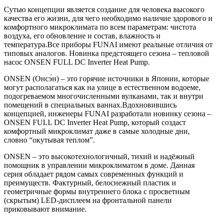
Сутью концепции является создание для человека высокого
качества его жизни, для чего необходимо наличие здорового и
комфортного микроклимата по всем параметрам: чистота
воздуха, его обновление и состав, влажность и
температура.Все приборы FUNAI имеют реальные отличия от
типовых аналогов. Новинка предстоящего сезона – тепловой
насос ONSEN FULL DC Inverter Heat Pump.
ONSEN (Онсэ́н) – это горячие источники в Японии, которые
могут располагаться как на улице в естественном водоеме,
подогреваемом многочисленными вулканами, так и внутри
помещений в специальных ваннах.Вдохновившись
концепцией, инженеры FUNAI разработали новинку сезона –
ONSEN FULL DC Inverter Heat Pump, который создаст
комфортный микроклимат даже в самые холодные дни,
словно “окутывая теплом”.
ONSEN – это высокотехнологичный, тихий и надёжный
помощник в управлении микроклиматом в доме. Данная
серия обладает рядом самых современных функций и
преимуществ. Фактурный, белоснежный пластик и
геометричные формы внутреннего блока с просветным
(скрытым) LED-дисплеем на фронтальной панели
приковывают внимание.