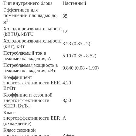
I-
Тип внутреннего блока
Настенный
ON35HP.D01
Эффективен для
помещений площадью до,
35
2
м
Холодопроизводительность
12
(kBTU), kBTU
Холодопроизводительность
3.53 (0.85 - 5)
(кВт), кВт
Потребляемый ток в
5.10 (0.35 - 8.52)
режиме охлаждения, А
Потребляемая мощность в
0.840 (0.08 - 1.90)
режиме охлаждения, кВт
Коэффициент
энергоэффективности EER,
4,20
Вт/Вт
Коэффициент сезонной
энергоэффективности
8,50
SEER, Вт/Вт
Класс
энергоэффективности EER
A
(охлаждение)
Класс сезонной
энергоэффективности
A+++