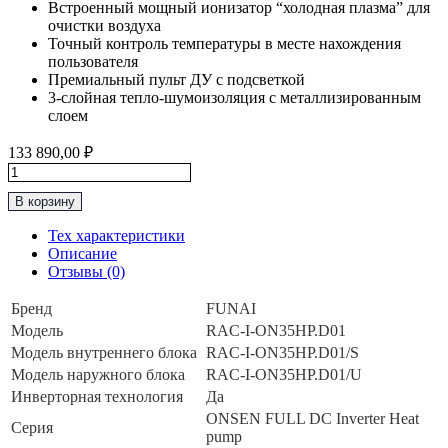
Встроенный мощный ионизатор “холодная плазма” для
очистки воздуха
Точный контроль температуры в месте нахождения
пользователя
Премиальный пульт ДУ с подсветкой
3-слойная тепло-шумоизоляция с металлизированным
слоем
133 890,00
₽
Количество
товара
В корзину
Тепловой
насос
Тех характеристики
до
Описание
35м2,
Отзывы (0)
(-30°C)
Funai
Бренд
FUNAI
“Серия
Модель
RAC-I-ON35HP.D01
ONSEN
FULL
Модель внутреннего блока
RAC-I-ON35HP.D01/S
DC
Модель наружного блока
RAC-I-ON35HP.D01/U
Inverter
Инверторная технология
Да
Heat
ONSEN FULL DC Inverter Heat
pump"
Серия
pump
RAC-