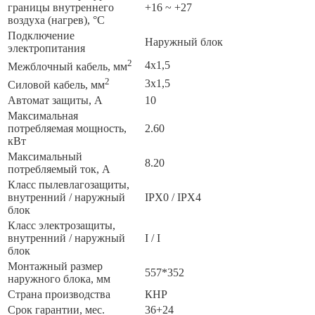
границы внутреннего
+16 ~ +27
воздуха (нагрев), °C
Подключение
Наружный блок
электропитания
2
4x1,5
Межблочный кабель, мм
2
3x1,5
Силовой кабель, мм
Автомат защиты, А
10
Максимальная
потребляемая мощность,
2.60
кВт
Максимальный
8.20
потребляемый ток, А
Класс пылевлагозащиты,
внутренний / наружный
IPX0 / IPX4
блок
Класс электрозащиты,
внутренний / наружный
I / I
блок
Монтажный размер
557*352
наружного блока, мм
Страна производства
КНР
Срок гарантии, мес.
36+24