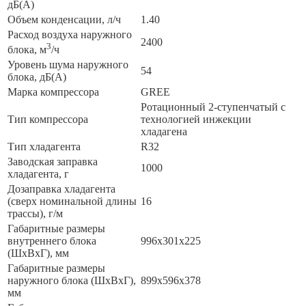
дБ(А)
Объем конденсации, л/ч
1.40
Расход воздуха наружного
2400
3
блока, м
/ч
Уровень шума наружного
54
блока, дБ(А)
Марка компрессора
GREE
Ротационный 2-ступенчатый с
Тип компрессора
технологией инжекции
хладагена
Тип хладагента
R32
Заводская заправка
1000
хладагента, г
Дозаправка хладагента
(сверх номинальной длины
16
трассы), г/м
Габаритные размеры
внутреннего блока
996x301x225
(ШxВxГ), мм
Габаритные размеры
наружного блока (ШxВxГ),
899x596x378
мм