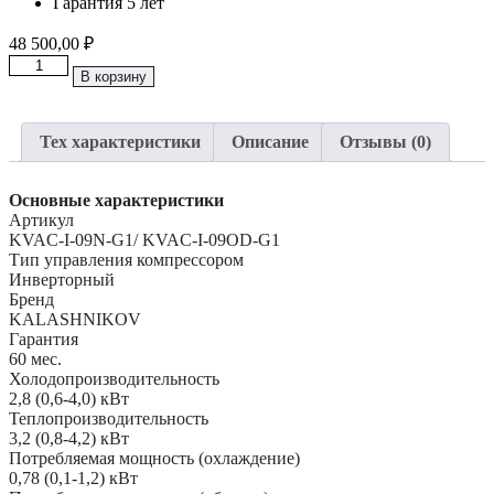
Гарантия 5 лет
48 500,00
₽
Количество
В корзину
товара
Тепловой
насос
Тех характеристики
Описание
Отзывы (0)
до
25м2,
-25°C
Основные характеристики
KALASHNIKOV
Артикул
“Серия
KVAC-I-09N-G1/ KVAC-I-09OD-G1
ГАЛС"
Тип управления компрессором
KVAC-
Инверторный
I-
Бренд
09N-
KALASHNIKOV
G1/KVAC-
Гарантия
I-
60 мес.
09OD-
Холодопроизводительность
G1
2,8 (0,6-4,0) кВт
Теплопроизводительность
3,2 (0,8-4,2) кВт
Потребляемая мощность (охлаждение)
0,78 (0,1-1,2) кВт