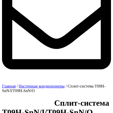
Главная
/
Настенные кондиционеры
/ Сплит-система T09H-
SnN/I/T09H-SnN/O
Сплит-система
T09H-SnN/I/T09H-SnN/O