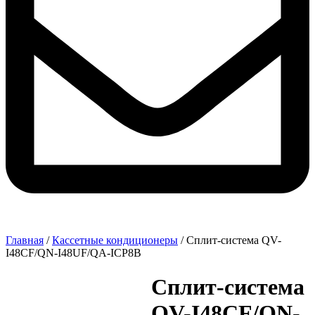
Главная
/
Кассетные кондиционеры
/ Сплит-система QV-
I48CF/QN-I48UF/QA-ICP8B
Сплит-система
QV-I48CF/QN-