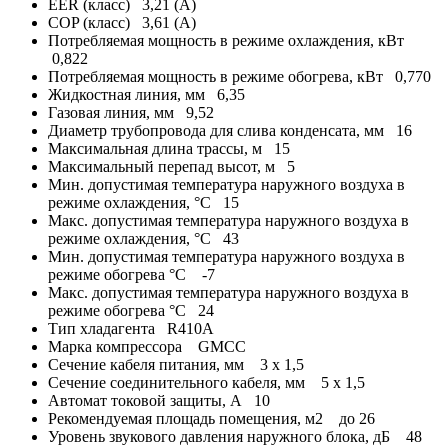
EER (класс)
3,21 (A)
COP (класс)
3,61 (A)
Потребляемая мощность в режиме охлаждения, кВт
0,822
Потребляемая мощность в режиме обогрева, кВт
0,770
Жидкостная линия, мм
6,35
Газовая линия, мм
9,52
Диаметр трубопровода для слива конденсата, мм
16
Максимальная длина трассы, м
15
Максимальный перепад высот, м
5
Мин. допустимая температура наружного воздуха в
режиме охлаждения, °С
15
Макс. допустимая температура наружного воздуха в
режиме охлаждения, °С
43
Мин. допустимая температура наружного воздуха в
режиме обогрева °С
-7
Макс. допустимая температура наружного воздуха в
режиме обогрева °С
24
Тип хладагента
R410A
Марка компрессора
GMCC
Сечение кабеля питания, мм
3 х 1,5
Сечение соединительного кабеля, мм
5 х 1,5
Автомат токовой защиты, A
10
Рекомендуемая площадь помещения, м2
до 26
Уровень звукового давления наружного блока, дБ
48