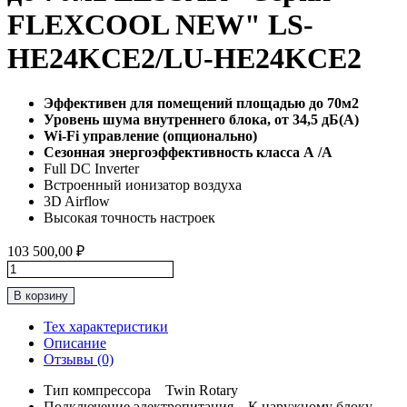
FLEXCOOL NEW" LS-
HE24KCE2/LU-HE24KCE2
Эффективен для помещений площадью до 70м2
Уровень шума внутреннего блока, от 34,5 дБ(А)
Wi-Fi управление (опционально)
Сезонная энергоэффективность класса А /А
Full DC Inverter
Встроенный ионизатор воздуха
3D Airflow
Высокая точность настроек
103 500,00
₽
Количество
товара
В корзину
Инверторная
Сплит-
Тех характеристики
Система
Описание
до
Отзывы (0)
70м2
LESSAR
Тип компрессора
Twin Rotary
“Серия
Подключение электропитания
К наружному блоку