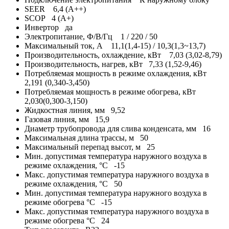
FLEXCOOL
SEER
6,4 (A++)
NEW"
SCOP
4 (A+)
LS-
Инвертор
да
HE24KCE2/LU-
Электропитание, Ф/В/Гц
1 / 220 / 50
HE24KCE2
Максимальный ток, А
11,1(1,4-15) / 10,3(1,3~13,7)
Производительность, охлаждение, кВт
7,03 (3,02-8,79)
Производительность, нагрев, кВт
7,33 (1,52-9,46)
Потребляемая мощность в режиме охлаждения, кВт
2,191 (0,340-3,450)
Потребляемая мощность в режиме обогрева, кВт
2,030(0,300-3,150)
Жидкостная линия, мм
9,52
Газовая линия, мм
15,9
Диаметр трубопровода для слива конденсата, мм
16
Максимальная длина трассы, м
50
Максимальный перепад высот, м
25
Мин. допустимая температура наружного воздуха в
режиме охлаждения, °С
-15
Макс. допустимая температура наружного воздуха в
режиме охлаждения, °С
50
Мин. допустимая температура наружного воздуха в
режиме обогрева °С
-15
Макс. допустимая температура наружного воздуха в
режиме обогрева °С
24