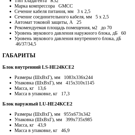
Тип хладагента
R32
Марка компрессора
GMCC
Сечение кабеля питания, мм
3 х 2,5
Сечение соединительного кабеля, мм
5 х 2,5
Автомат токовой защиты, A
25
Рекомендуемая площадь помещения, м2
до 70
Уровень звукового давления наружного блока, дБ
60
Уровень звукового давления внутреннего блока, дБ
46/37/34,5
ГАБАРИТЫ
Блок внутренний LS-HE24KCE2
Размеры (ШхВхГ), мм
1083x336x244
Упаковка (ШхВхГ), мм
415x310x1145
Масса, кг
13,6
Масса в упаковке, кг
17,3
Блок наружный LU-HE24KCE2
Размеры (ШхВхГ), мм
955x673x342
Упаковка (ШхВхГ), мм
399x735x985
Масса, кг
43,9
Масса в упаковке, кг
46,9