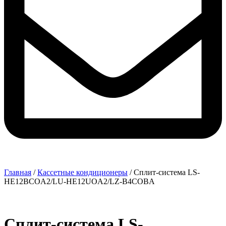
Главная
/
Кассетные кондиционеры
/ Сплит-система LS-
HE12BCOA2/LU-HE12UOA2/LZ-B4COBA
Сплит-система LS-