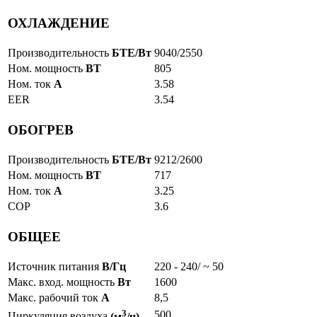
ОХЛАЖДЕНИЕ
Производительность
БТЕ/Вт
9040/2550
Ном. мощность
ВТ
805
Ном. ток
А
3.58
EER
3.54
ОБОГРЕВ
Производительность
БТЕ/Вт
9212/2600
Ном. мощность
ВТ
717
Ном. ток
А
3.25
COP
3.6
ОБЩЕЕ
Источник питания
В/Гц
220 - 240/ ~ 50
Макс. вход. мощность
Вт
1600
Макс. рабочий ток
А
8,5
3
500
Циркуляция воздуха
(м
/ч)