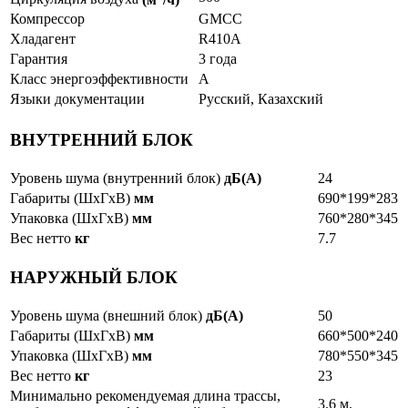
Компрессор
GMCC
Хладагент
R410A
Гарантия
3 года
Класс энергоэффективности
A
Языки документации
Русский, Казахский
ВНУТРЕННИЙ БЛОК
Уровень шума (внутренний блок)
дБ(А)
24
Габариты (ШxГxВ)
мм
690*199*283
Упаковка (ШxГxВ)
мм
760*280*345
Вес нетто
кг
7.7
НАРУЖНЫЙ БЛОК
Уровень шума (внешний блок)
дБ(А)
50
Габариты (ШxГxВ)
мм
660*500*240
Упаковка (ШxГxВ)
мм
780*550*345
Вес нетто
кг
23
Минимально рекомендуемая длина трассы,
3.6 м.