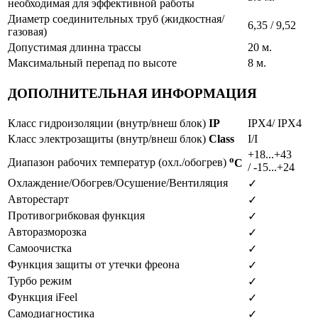
необходимая для эффективной работы
Диаметр соединительных труб (жидкостная/
6,35 / 9,52
газовая)
Допустимая длинна трассы
20 м.
Максимальный перепад по высоте
8 м.
ДОПОЛНИТЕЛЬНАЯ ИНФОРМАЦИЯ
Класс гидроизоляции (внутр/внеш блок)
IP
IPX4/ IPX4
Класс электрозащиты (внутр/внеш блок)
Class
I/I
+18...+43
o
Диапазон рабочих температур (охл./обогрев)
C
/ -15...+24
Охлаждение/Обогрев/Осушение/Вентиляция
✓
Авторестарт
✓
Противогрибковая функция
✓
Авторазморозка
✓
Самоочистка
✓
Функция защиты от утечки фреона
✓
Турбо режим
✓
Функция iFeel
✓
Самодиагностика
✓