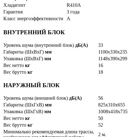
Хладагент
R410A
Гарантия
3 года
Класс энергоэффективности
A
ВНУТРЕННИЙ БЛОК
Уровень шума (внутренний блок)
дБ(А)
33
Габариты (ШxВxГ)
мм
1100х330х235
Упаковка (ШxВxГ)
мм
1148х390х299
Вес нетто
кг
16
Вес брутто
кг
18
НАРУЖНЫЙ БЛОК
Уровень шума (внешний блок)
дБ(А)
56
Габариты (ШxГxВ)
мм
825х310х655
Упаковка (ШxГxВ)
мм
1008х418х735
Вес нетто
кг
50
Вес брутто
кг
52
Минимально рекомендуемая длина трассы,
2 м.