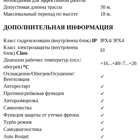
необходимая для эффективной работы
Допустимая длинна трассы
30 м.
Максимальный перепад по высоте
18 м.
ДОПОЛНИТЕЛЬНАЯ ИНФОРМАЦИЯ
Класс гидроизоляции (внутр/внеш блок)
IP
IPX4/ IPX4
Класс электрозащиты (внутр/внеш
I/I
блок)
Class
Диапазон рабочих температур (охл./
+16...+49/-7...+26
o
обогрев)
C
Охлаждение/Обогрев/Осушение/
✓
Вентиляция
Авторестарт
✓
Противогрибковая функция
✓
Авторазморозка
✓
Самоочистка
✓
Функция защиты от утечки фреона
✓
Турбо режим
✓
Самодиагностика
✓
Auto Restart
✓