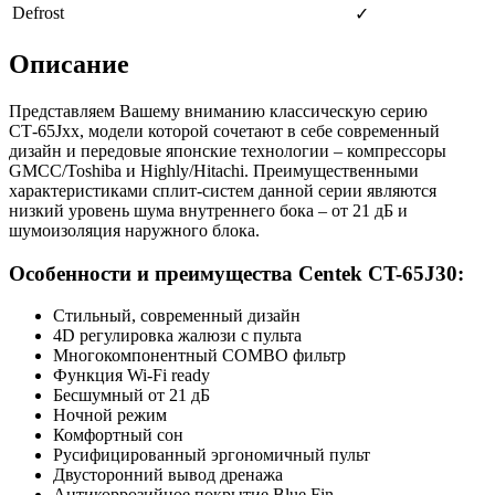
Defrost
✓
Описание
Представляем Вашему вниманию классическую серию
СТ-65Jхх, модели которой сочетают в себе современный
дизайн и передовые японские технологии – компрессоры
GMCC/Toshiba и Highly/Hitachi. Преимущественными
характеристиками сплит-систем данной серии являются
низкий уровень шума внутреннего бока – от 21 дБ и
шумоизоляция наружного блока.
Особенности и преимущества Centek CT-65J30:
Стильный, современный дизайн
4D регулировка жалюзи с пульта
Многокомпонентный COMBO фильтр
Функция Wi-Fi ready
Бесшумный от 21 дБ
Ночной режим
Комфортный сон
Русифицированный эргономичный пульт
Двусторонний вывод дренажа
Антикоррозийное покрытие Blue Fin