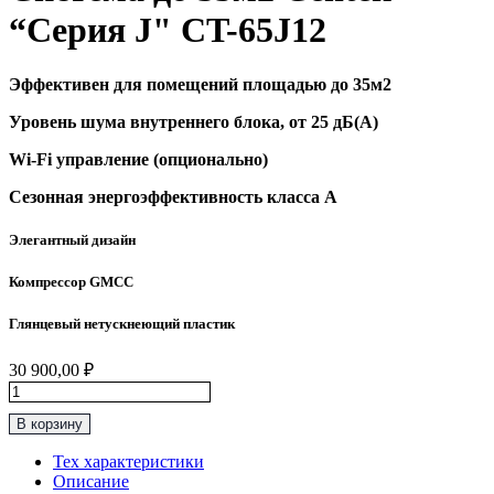
“Серия J" CT-65J12
Эффективен для помещений площадью до 35м2
Уровень шума внутреннего блока, от 25 дБ(А)
Wi-Fi управление (опционально)
Сезонная энергоэффективность класса А
Элегантный дизайн
Компрессор GMCC
Глянцевый нетускнеющий пластик
30 900,00
₽
Количество
товара
В корзину
Классическая
Сплит-
Тех характеристики
Система
Описание
до