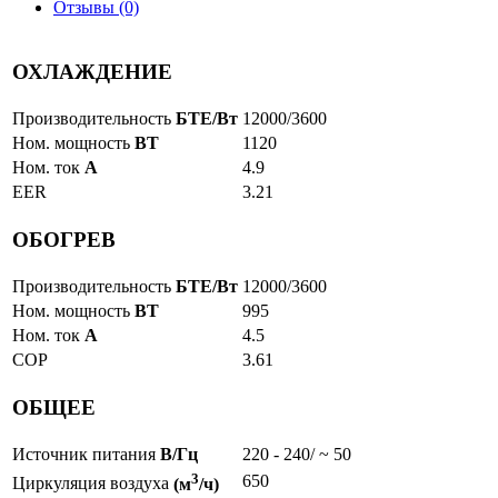
Отзывы (0)
35м2
Centek
“Серия
ОХЛАЖДЕНИЕ
J"
CT-
65J12
Производительность
БТЕ/Вт
12000/3600
Ном. мощность
ВТ
1120
Ном. ток
А
4.9
EER
3.21
ОБОГРЕВ
Производительность
БТЕ/Вт
12000/3600
Ном. мощность
ВТ
995
Ном. ток
А
4.5
COP
3.61
ОБЩЕЕ
Источник питания
В/Гц
220 - 240/ ~ 50
3
650
Циркуляция воздуха
(м
/ч)