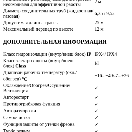
2 м.
необходимая для эффективной работы
Диаметр соединительных труб (жидкостная/
6,35 / 9,52
газовая)
Допустимая длинна трассы
25 м.
Максимальный перепад по высоте
12 м.
ДОПОЛНИТЕЛЬНАЯ ИНФОРМАЦИЯ
Класс гидроизоляции (внутр/внеш блок)
IP
IPX4/ IPX4
Класс электрозащиты (внутр/внеш
I/I
блок)
Class
Диапазон рабочих температур (охл./
+16...+49/-7...+26
o
обогрев)
C
Охлаждение/Обогрев/Осушение/
✓
Вентиляция
Авторестарт
✓
Противогрибковая функция
✓
Авторазморозка
✓
Самоочистка
✓
Функция защиты от утечки фреона
✓
Турбо режим
✓