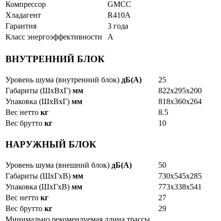
Компрессор
GMCC
Хладагент
R410A
Гарантия
3 года
Класс энергоэффективности
A
ВНУТРЕННИЙ БЛОК
Уровень шума (внутренний блок)
дБ(А)
25
Габариты (ШxВxГ)
мм
822х295х200
Упаковка (ШxВxГ)
мм
818х360х264
Вес нетто
кг
8.5
Вес брутто
кг
10
НАРУЖНЫЙ БЛОК
Уровень шума (внешний блок)
дБ(А)
50
Габариты (ШxГxВ)
мм
730х545х285
Упаковка (ШxГxВ)
мм
773х338х541
Вес нетто
кг
27
Вес брутто
кг
29
Минимально рекомендуемая длина трассы,