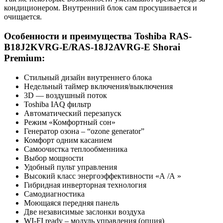
кондиционером. Внутренний блок сам просушивается и
очищается.
Особенности и преимущества Toshiba RAS-
B18J2KVRG-E/RAS-18J2AVRG-E Shorai
Premium:
Стильный дизайн внутреннего блока
Недельный таймер включения/выключения
3D — воздушный поток
Toshiba IAQ фильтр
Автоматический перезапуск
Режим «Комфортный сон»
Генератор озона – “ozone generator”
Комфорт одним касанием
Самоочистка теплообменника
Выбор мощности
Удобный пульт управления
Высокий класс энергоэффективности «А /А »
Гибридная инверторная технология
Самодиагностика
Моющаяся передняя панель
Две независимые заслонки воздуха
WI-FI ready – модуль управления (опция)