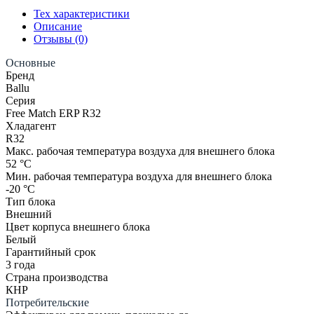
Блок
Тех характеристики
Мультисплит-
Описание
Системы
Отзывы (0)
До
105м2
Основные
Ballu
Бренд
“Серия
Ballu
Free
Серия
Match
Free Match ERP R32
ERP
Хладагент
R32"
R32
BA4OI-
Макс. рабочая температура воздуха для внешнего блока
FM/out-
52 °С
36HN8/EU
Мин. рабочая температура воздуха для внешнего блока
-20 °С
Тип блока
Внешний
Цвет корпуса внешнего блока
Белый
Гарантийный срок
3 года
Страна производства
КНР
Потребительские