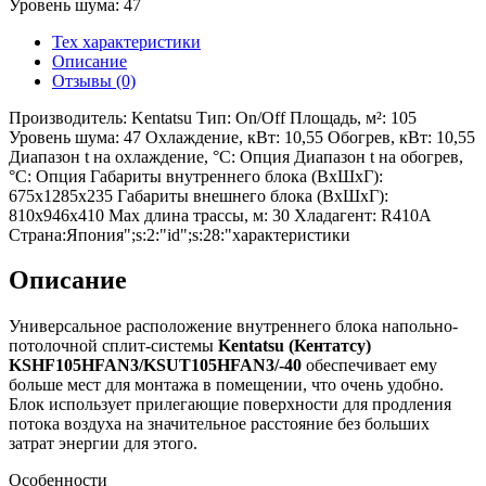
Уровень шума: 47
Тех характеристики
Описание
Отзывы (0)
Производитель: Kentatsu Тип: On/Off Площадь, м²: 105
Уровень шума: 47 Охлаждение, кВт: 10,55 Обогрев, кВт: 10,55
Диапазон t на охлаждение, °С: Опция Диапазон t на обогрев,
°С: Опция Габариты внутреннего блока (ВхШхГ):
675х1285х235 Габариты внешнего блока (ВхШхГ):
810x946x410 Max длина трассы, м: 30 Хладагент: R410A
Страна:Япония";s:2:"id";s:28:"характеристики
Описание
Универсальное расположение внутреннего блока напольно-
потолочной сплит-системы
Kentatsu (Кентатсу)
KSHF105HFAN3/KSUT105HFAN3/-40
обеспечивает ему
больше мест для монтажа в помещении, что очень удобно.
Блок использует прилегающие поверхности для продления
потока воздуха на значительное расстояние без больших
затрат энергии для этого.
Особенности