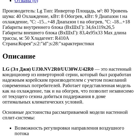
Отзывы (0)
Производитель: Lg Тип: Инвертор Площадь, м²: 80 Уровень
шума: 40 Охлаждение, кВт: 8 Обогрев, кВт: 9 Диапазон t на
охлаждение, °С: -15...+48 Диапазон t на обогрев, °С: -18...+18
Габариты внутреннего блока (ВхШхГ): 34,6x119x26,5
Габариты внешнего блока (ВхШхГ): 83,4х95х33 Max длина
трассы, м: 50 Хладагент: R410A
Страна:Корея";s:2:"id";s:28:"характеристики
Описание
LG
(Эл Джи)
UJ
30.
NV
2
R
0/
UU
30
W
.
U
42
R
0
— это настенный
кондиционер из инверторной серии, который был разработан
надежным корейским производителем с учетом пожеланий
современных потребителей. Работает представленная модель
как на охлаждение, так и на обогрев, что позволит независимо
от текущего сезона добиться поддержания в доме
оптимальных климатических условий.
Основные достоинства рассматриваемой модели настенной
сплит-системы:
Возможность регулировки направления воздушного
потока