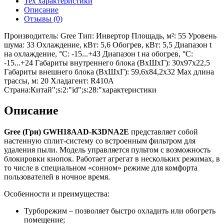
Тех характеристики
Описание
Отзывы (0)
Производитель: Gree Тип: Инвертор Площадь, м²: 55 Уровень
шума: 33 Охлаждение, кВт: 5,6 Обогрев, кВт: 5,5 Диапазон t
на охлаждение, °С: -15...+43 Диапазон t на обогрев, °С:
-15...+24 Габариты внутреннего блока (ВхШхГ): 30x97x22,5
Габариты внешнего блока (ВхШхГ): 59,6х84,2х32 Max длина
трассы, м: 20 Хладагент: R410A
Страна:Китай";s:2:"id";s:28:"характеристики
Описание
Gree (Гри)
GWH18
AAD-
K3
DNA2
E
представляет собой
настенную сплит-систему со встроенным фильтром для
удаления пыли. Модель управляется пультом с возможность
блокировки кнопок. Работает агрегат в нескольких режимах, в
то числе в специальном «сонном» режиме для комфорта
пользователей в ночное время.
Особенности и преимущества:
Турборежим – позволяет быстро охладить или обогреть
помещение;