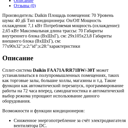
Описание
Отзывы (0)
Производитель: Daikin Площадь помещения: 70 Уровень
шума: 40 дБ Тип кондиционера: On/Off Мощность
охлаждения: 7,1 кВт Потребляемая мощность (охлаждение):
2,65 кВт Максимальная длина трассы: 70 Габариты
внутреннего блока (ВхШхГ), см: 29x105x23,8 Габариты
внешнего блока (ВхШхГ), см:
77x90x32";s:2:"id";s:28:"характеристики
Описание
Сплит-система
Daikin
FAA71A/RR71BW/-30T
может
устанавливаться в полупромышленных помещениях, таких
как торговые залы, большие холлы, магазины и т.д. Такие
функции как автоматический перезапуск, программирование
работы на 72 часа вперед, самодиагностика и автоматический
выбор режима упрощают использование данного
оборудования.
Возможности и функции кондиционеров:
Сниженное энергопотребление за счёт электродвигателя
вентилятора DC.