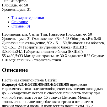
Тип: Инвертор
Площадь, м²: 50
Уровень шума: 21
Тех характеристики
Описание
Отзывы (0)
Производитель: Carrier Тип: Инвертор Площадь, м²: 50
Уровень шума: 21 Охлаждение, кВт: 5,28 Обогрев, кВт: 5,46
Диапазон t на охлаждение, °С: -15...+50 Диапазон t на обогрев,
°С: -15...+24 Габариты внутреннего блока (ВхШхГ):
32х96,9x24,1 Габариты внешнего блока (ВхШхГ):
55,4х80,5х33 Max длина трассы, м: 30 Хладагент: R32 Страна:
США";s:2:"id";s:28:"характеристики
Описание
Настенная сплит-система
Carrier
(
Карьер
) 42QHG018D8S/38QHG018D8S
прекрасно
справляется с охлаждением/обогревом помещения площадью
до 55 квадратных метров и способен приносить пользу при
уличной температуре до -15 градуса Цельсия. Модель
экономична в плане потребления энергии и отличается
низким уровнем шума. В комплект включен пульт ДУ с