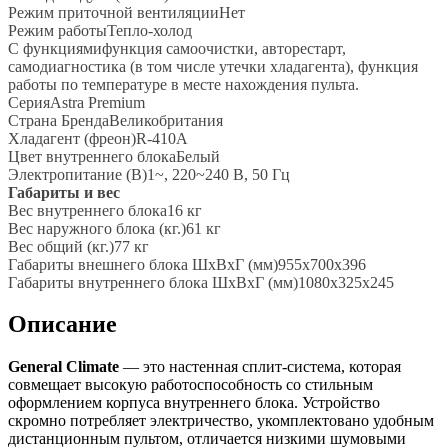
Режим приточной вентиляцииНет
Режим работыТепло-холод
С функциямифункция самоочистки, авторестарт,
самодиагностика (в том числе утечки хладагента), функция
работы по температуре в месте нахождения пульта.
СерияAstra Premium
Страна БрендаВеликобритания
Хладагент (фреон)R-410A
Цвет внутреннего блокаБелый
Электропитание (В)1~, 220~240 В, 50 Гц
Габариты и вес
Вес внутреннего блока16 кг
Вес наружного блока (кг.)61 кг
Вес общий (кг.)77 кг
Габариты внешнего блока ШхВхГ (мм)955x700x396
Габариты внутреннего блока ШхВхГ (мм)1080x325x245
Описание
General
Climate
— это настенная сплит-система, которая
совмещает высокую работоспособность со стильным
оформлением корпуса внутреннего блока. Устройство
скромно потребляет электричество, укомплектовано удобным
дистанционным пультом, отличается низкими шумовыми