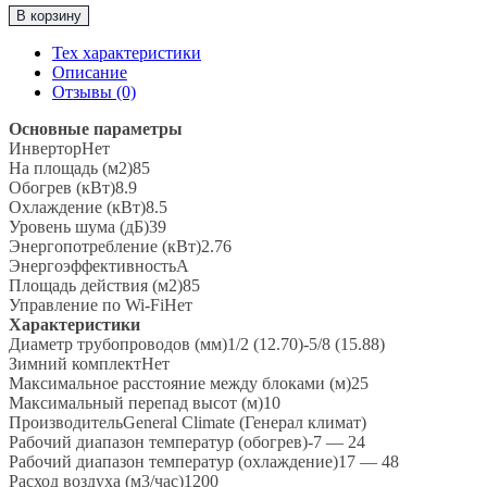
товара
В корзину
Классическая
Сплит-
Тех характеристики
Система
Описание
до
Отзывы (0)
85м2
General
Основные параметры
Climate
ИнверторНет
“Серия
На площадь (м2)85
ASTRA
Обогрев (кВт)8.9
PREMIUM"
Охлаждение (кВт)8.5
GC-
Уровень шума (дБ)39
A30HR1
Энергопотребление (кВт)2.76
/
ЭнергоэффективностьA
GU-
Площадь действия (м2)85
A30H1
Управление по Wi-FiНет
Характеристики
Диаметр трубопроводов (мм)1/2 (12.70)-5/8 (15.88)
Зимний комплектНет
Максимальное расстояние между блоками (м)25
Максимальный перепад высот (м)10
ПроизводительGeneral Climate (Генерал климат)
Рабочий диапазон температур (обогрев)-7 — 24
Рабочий диапазон температур (охлаждение)17 — 48
Расход воздуха (м3/час)1200