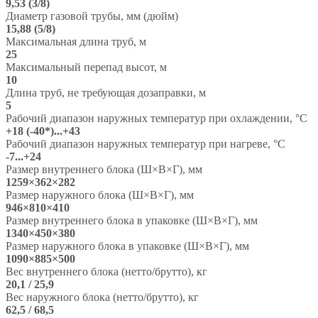
9,53 (3/8)
Диаметр газовой трубы, мм (дюйм)
15,88 (5/8)
Максимальная длина труб, м
25
Максимальный перепад высот, м
10
Длина труб, не требующая дозаправки, м
5
Рабочий диапазон наружных температур при охлаждении, °C
+18 (-40*)...+43
Рабочий диапазон наружных температур при нагреве, °C
-7...+24
Размер внутреннего блока (Ш×В×Г), мм
1259×362×282
Размер наружного блока (Ш×В×Г), мм
946×810×410
Размер внутреннего блока в упаковке (Ш×В×Г), мм
1340×450×380
Размер наружного блока в упаковке (Ш×В×Г), мм
1090×885×500
Вес внутреннего блока (нетто/брутто), кг
20,1 / 25,9
Вес наружного блока (нетто/брутто), кг
62,5 / 68,5