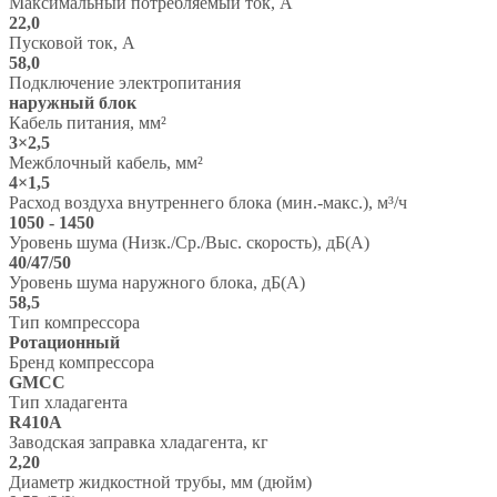
Максимальный потребляемый ток, А
22,0
Пусковой ток, А
58,0
Подключение электропитания
наружный блок
Кабель питания, мм²
3×2,5
Межблочный кабель, мм²
4×1,5
Расход воздуха внутреннего блока (мин.-макс.), м³/ч
1050 - 1450
Уровень шума (Низк./Ср./Выс. скорость), дБ(А)
40/47/50
Уровень шума наружного блока, дБ(А)
58,5
Тип компрессора
Ротационный
Бренд компрессора
GMCC
Тип хладагента
R410A
Заводская заправка хладагента, кг
2,20
Диаметр жидкостной трубы, мм (дюйм)