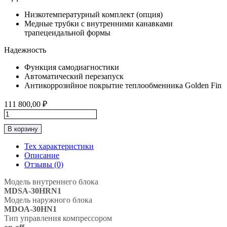
Низкотемпературный комплект (опция)
Медные трубки с внутренними канавками
трапецеидальной формы
Надежность
Функция самодиагностики
Автоматический перезапуск
Антикоррозийное покрытие теплообменника Golden Fin
111 800,00
₽
Количество
товара
В корзину
Классическая
Сплит-
Тех характеристики
Система
Описание
до
Отзывы (0)
80м2
MDV
Модель внутреннего блока
“Серия
MDSA-30HRN1
Aurora
Модель наружного блока
R410A
MDOA-30HN1
On/Off"
Тип управления компрессором
MDSA-