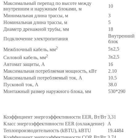
Максимальный перепад по высоте между
10
внутренним и наружным блоками, м
Минимальная длина трассы, м
3
Номинальная длина трассы, м
5
Диаметр дренажной трубы, мм
18
Внутренний
Подключение электропитания
блок
2
5x2,5
Межблочный кабель, мм
2
3x2,5
Силовой кабель, мм
Автомат защиты, А
16
Максимальная потребляемая мощность, кВт
2.10
Максимальный потребляемый ток, А
10.5
Пусковой ток, А
38.0
Монтажный размер наружного блока, мм
530*290
Энергоэффективность
∧
Коэффициент энергоэффективности EER, Вт/Вт
3,31
Класс энергоэффективности EER (охлаждение)
A
Теплопроизводительность (kBTU), kBTU
19.4484
Коэффициент энергоэффективности COP, Вт/Вт
3,74