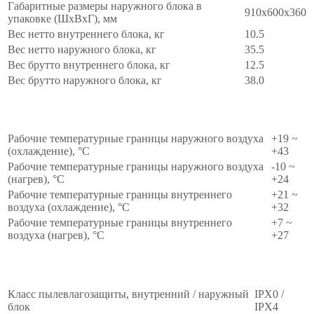
Габаритные размеры наружного блока в
910x600x360
упаковке (ШxВxГ), мм
Вес нетто внутреннего блока, кг
10.5
Вес нетто наружного блока, кг
35.5
Вес брутто внутреннего блока, кг
12.5
Вес брутто наружного блока, кг
38.0
Эксплуатационные
∧
Рабочие температурные границы наружного воздуха
+19 ~
(охлаждение), °C
+43
Рабочие температурные границы наружного воздуха
-10 ~
(нагрев), °C
+24
Рабочие температурные границы внутреннего
+21 ~
воздуха (охлаждение), °C
+32
Рабочие температурные границы внутреннего
+7 ~
воздуха (нагрев), °C
+27
Безопасность
∧
Класс пылевлагозащиты, внутренний / наружный
IPX0 /
блок
IPX4