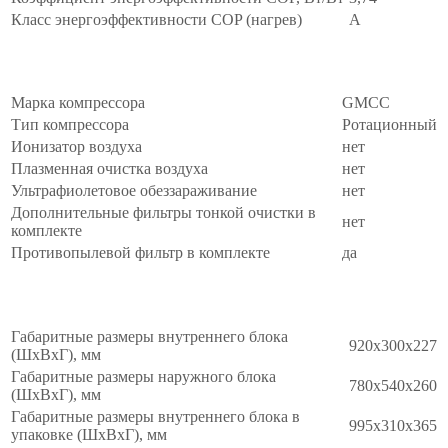
Класс энергоэффективности COP (нагрев)
A
Комплектация
∧
Марка компрессора
GMCC
Тип компрессора
Ротационный
Ионизатор воздуха
нет
Плазменная очистка воздуха
нет
Ультрафиолетовое обеззараживание
нет
Дополнительные фильтры тонкой очистки в
нет
комплекте
Противопылевой фильтр в комплекте
да
Массо-габаритные
∧
Габаритные размеры внутреннего блока
920x300x227
(ШxВxГ), мм
Габаритные размеры наружного блока
780x540x260
(ШxВxГ), мм
Габаритные размеры внутреннего блока в
995x310x365
упаковке (ШxВxГ), мм