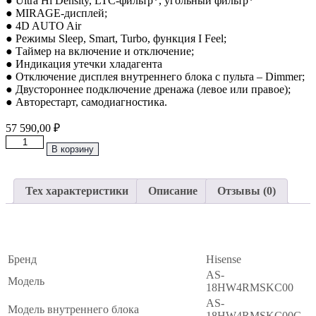
● Ultra Hi Density, LTC-фильтр*, угольный фильтр*
● MIRAGE-дисплей;
● 4D AUTO Air
● Режимы Sleep, Smart, Turbo, функция I Feel;
● Таймер на включение и отключение;
● Индикация утечки хладагента
● Отключение дисплея внутреннего блока с пульта – Dimmer;
● Двустороннее подключение дренажа (левое или правое);
● Авторестарт, самодиагностика.
57 590,00
₽
Количество
В корзину
товара
Классическая
Сплит-
Тех характеристики
Описание
Отзывы (0)
Система
До
55м2
Основные
∧
Hisense
“Серия
ERA
Бренд
Hisense
Classic
AS-
A
Модель
18HW4RMSKC00
UPGRADE
AS-
2025
Модель внутреннего блока
18HW4RMSKC00G