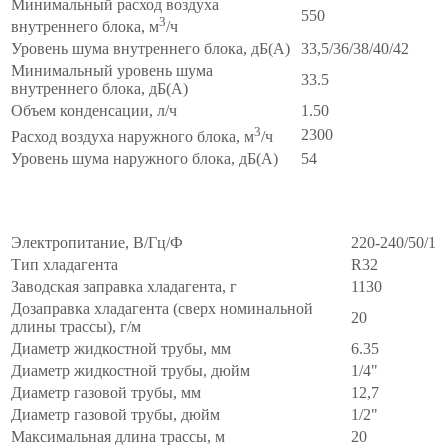
Минимальный расход воздуха
550
3
внутреннего блока, м
/ч
Уровень шума внутреннего блока, дБ(А)
33,5/36/38/40/42
Минимальный уровень шума
33.5
внутреннего блока, дБ(А)
Объем конденсации, л/ч
1.50
3
2300
Расход воздуха наружного блока, м
/ч
Уровень шума наружного блока, дБ(А)
54
Монтажные
∧
Электропитание, В/Гц/Ф
220-240/50/1
Тип хладагента
R32
Заводская заправка хладагента, г
1130
Дозаправка хладагента (сверх номинальной
20
длины трассы), г/м
Диаметр жидкостной трубы, мм
6.35
Диаметр жидкостной трубы, дюйм
1/4"
Диаметр газовой трубы, мм
12,7
Диаметр газовой трубы, дюйм
1/2"
Максимальная длина трассы, м
20