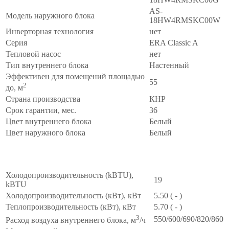
WI-
AS-
FI
Модель наружного блока
18HW4RMSKC00W
"
AS-
Инверторная технология
нет
18HW4RMSKC00
Серия
ERA Classic A
Тепловой насос
нет
Тип внутреннего блока
Настенный
Эффективен для помещений площадью
55
2
до, м
Страна производства
КНР
Срок гарантии, мес.
36
Цвет внутреннего блока
Белый
Цвет наружного блока
Белый
Производительность
∧
Холодопроизводительность (kBTU),
19
kBTU
Холодопроизводительность (кВт), кВт
5.50 ( - )
Теплопроизводительность (кВт), кВт
5.70 ( - )
3
550/600/690/820/860
Расход воздуха внутреннего блока, м
/ч