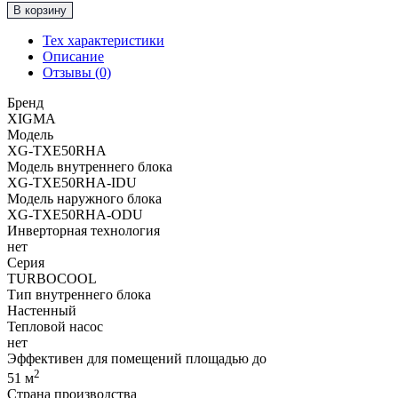
В корзину
Классическая
Сплит-
Тех характеристики
Система
Описание
до
Отзывы (0)
50м2
XIGMA
Бренд
"Серия
XIGMA
TURBOCOOL"
Модель
XG-
XG-TXE50RHA
TXE50RHA
Модель внутреннего блока
XG-TXE50RHA-IDU
Модель наружного блока
XG-TXE50RHA-ODU
Инверторная технология
нет
Серия
TURBOCOOL
Тип внутреннего блока
Настенный
Тепловой насос
нет
Эффективен для помещений площадью до
2
51
м
Страна производства