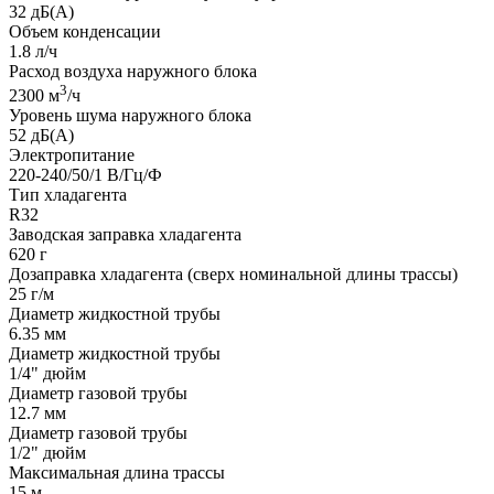
32
дБ(А)
Объем конденсации
1.8
л/ч
Расход воздуха наружного блока
3
2300
м
/ч
Уровень шума наружного блока
52
дБ(А)
Электропитание
220-240/50/1
В/Гц/Ф
Тип хладагента
R32
Заводская заправка хладагента
620
г
Дозаправка хладагента (сверх номинальной длины трассы)
25
г/м
Диаметр жидкостной трубы
6.35
мм
Диаметр жидкостной трубы
1/4"
дюйм
Диаметр газовой трубы
12.7
мм
Диаметр газовой трубы
1/2"
дюйм
Максимальная длина трассы
15
м