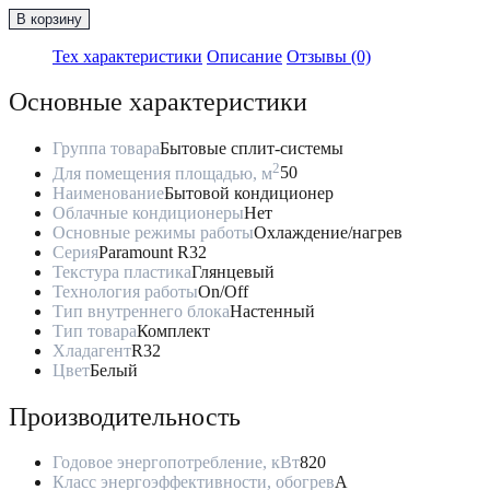
товара
В корзину
Классическая
Сплит-
Тех характеристики
Описание
Отзывы (0)
Система
до
Основные характеристики
50м2
Midea
"Серия
Группа товара
Бытовые сплит-системы
Paramount
2
Для помещения площадью, м
50
R32"
Наименование
Бытовой кондиционер
MSAG1-
Облачные кондиционеры
Нет
18HRN8-
Основные режимы работы
Охлаждение/нагрев
I/MSAG1-
Серия
Paramount R32
18HRN8-
Текстура пластика
Глянцевый
O
Технология работы
On/Off
Тип внутреннего блока
Настенный
Тип товара
Комплект
Хладагент
R32
Цвет
Белый
Производительность
Годовое энергопотребление, кВт
820
Класс энергоэффективности, обогрев
A