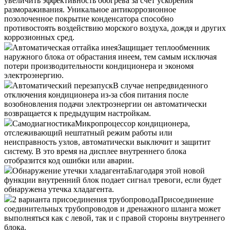
увеличить эффективность обогрева за счет ускорения
размораживания. Уникальное антикоррозионное
позолоченное покрытие конденсатора способно
противостоять воздействию морского воздуха, дождя и других
коррозионных сред.
Автоматическая оттайка инея
Защищает теплообменник
наружного блока от обрастания инеем, тем самым исключая
потери производительности кондиционера и экономя
электроэнергию.
Автоматический перезапуск
В случае непредвиденного
отключения кондиционера из-за сбоя питания после
возобновления подачи электроэнергии он автоматически
возвращается к предыдущим настройкам.
Самодиагностика
Микропроцессор кондиционера,
отслеживающий нештатный режим работы или
неисправность узлов, автоматически выключит и защитит
систему. В это время на дисплее внутреннего блока
отобразится код ошибки или аварии.
Обнаружение утечки хладагента
Благодаря этой новой
функции внутренний блок подает сигнал тревоги, если будет
обнаружена утечка хладагента.
2 варианта присоединения трубопровода
Присоединение
соединительных трубопроводов и дренажного шланга может
выполняться как с левой, так и с правой стороны внутреннего
блока.