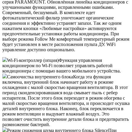
серия PARAMOUNT. Обновлённая линейка кондиционеров с
улучшенными функциями, исправленными ошибками.
Современный, бесшумный. В комплекте идет
фотокаталитический фильтр уничтожает органические
соединения и эффективно устраняет запахи. Так же одним
нажатием кнопки «Любимые настройки» активируются
предпочтительные установки работы кондиционера. При
выборе режима Follow Me комфортный температурный режим
будет установлен в месте расположения пульта ДУ. WiFi
управление доступно опционально.
Wi-Fi-контроллер (опция)
Функция управления
кондиционером по Wi-Fi позволяет управлять работой
кондиционера с помощью вашего мобильного устройства.
Самоочистка внутреннего блока
Когда эта функция
включена, внутренний блок начинает работу в режиме
охлаждения с малой скоростью вращения вентилятора. В этот
период сконденсировавшаяся вода смывает пыль с ребер
испарителя. После этого блок переходит в режим обогрева с
малой скоростью вращения вентилятора, и происходит осушка
деталей внутреннего блока. Наконец, блок переключается в
режим вентиляции и выдувает влажный воздух. Это
позволяет очистить внутренние детали блока и предотвратить
размножение бактерий.
Режим снижения шума внутреннего блока Silence
При