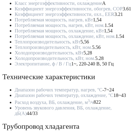
Класс энергоэффективности, охлаждение
A
Коэффициент энергоэффективности, обогрев, COP
3.61
Коэффициент энергоэффективности, охл., EER
3.21
Потребляемая мощность, нагрев, кВт
1,54
Потребляемая мощность, нагрев, кВт, ном.
1.54
Потребляемая мощность, охлаждение, кВт
1,54
Потребляемая мощность, охлаждение, кВт, ном.
1.54
Теплопроизводительность, кВт
5,56
Теплопроизводительность, кВт, ном.
5.56
Холодопроизводительность, кВт
5,28
Холодопроизводительность, кВт, ном.
5.28
Электропитание, ф / В / Гц
1~, 220-240 В, 50 Гц
Технические характеристики
Диапазон рабочих температур, нагрев, °C
-7~24
Диапазон рабочих температур, охлаждение, °C
18~43
3
Расход воздуха, ВБ, охлаждение, м
/ч
822
Уровень звукового давления, ВБ, охлаждение,
дБ(А)
44/33
Трубопровод хладагента