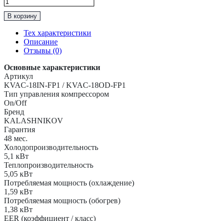
Количество
товара
В корзину
Классическая
Сплит-
Тех характеристики
Система
Описание
до
Отзывы (0)
50м2
KALASHNIKOV
Основные характеристики
“Серия
Артикул
Форпост"
KVAC-18IN-FP1 / KVAC-18OD-FP1
KVAC-
Тип управления компрессором
18IN-
On/Off
FP1/KVAC-
Бренд
18OD-
KALASHNIKOV
FP1
Гарантия
48 мес.
Холодопроизводительность
5,1 кВт
Теплопроизводительность
5,05 кВт
Потребляемая мощность (охлаждение)
1,59 кВт
Потребляемая мощность (обогрев)
1,38 кВт
EER (коэффициент / класс)