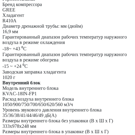
Бренд компрессора
GREE
Хладагент
R410A
Диаметр дренажной трубы: мм (дюйм)
16,9 мм
Гарантированный диапазон рабочих температур наружного
воздуха в режиме охлаждения
-18~ +43 ⁰С
Гарантированный диапазон рабочих температур наружного
воздуха в режиме обогрева
-15 ~ +24 ⁰С
Заводская заправка хладагента
1020 г
Внутренний блок
Модель внутреннего блока
KVAC-18IN-FP1
Расход воздуха внутреннего блока
1050/900/750/700/650/620/560 м3/ч
Уровень звукового давления внутреннего блока
35/36/38/41/44/46/49 дБ(А)
Размеры внутреннего блока без упаковки (В х Ш х Г)
333х978х248 мм
Размеры внутреннего блока в упаковке (В х Ш х Г)