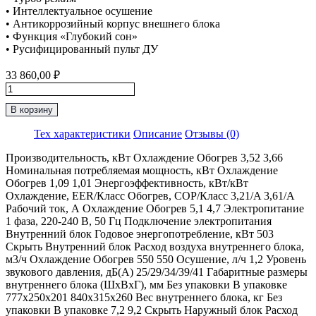
• Интеллектуальное осушение
• Антикоррозийный корпус внешнего блока
• Функция «Глубокий сон»
• Русифицированный пульт ДУ
33 860,00
₽
Количество
товара
В корзину
Классическая
Сплит-
Тех характеристики
Описание
Отзывы (0)
Система
до
Производительность, кВт Охлаждение Обогрев 3,52 3,66
35м2
Номинальная потребляемая мощность, кВт Охлаждение
Loriot
Обогрев 1,09 1,01 Энергоэффективность, кВт/кВт
“Серия
Охлаждение, EER/Класс Обогрев, COP/Класс 3,21/A 3,61/А
Neon"
Рабочий ток, А Охлаждение Обогрев 5,1 4,7 Электропитание
LAC-
1 фаза, 220-240 В, 50 Гц Подключение электропитания
12TA
Внутренний блок Годовое энергопотребление, кВт 503
Скрыть Внутренний блок Расход воздуха внутреннего блока,
м3/ч Охлаждение Обогрев 550 550 Осушение, л/ч 1,2 Уровень
звукового давления, дБ(А) 25/29/34/39/41 Габаритные размеры
внутреннего блока (ШхВхГ), мм Без упаковки В упаковке
777x250x201 840х315х260 Вес внутреннего блока, кг Без
упаковки В упаковке 7,2 9,2 Скрыть Наружный блок Расход