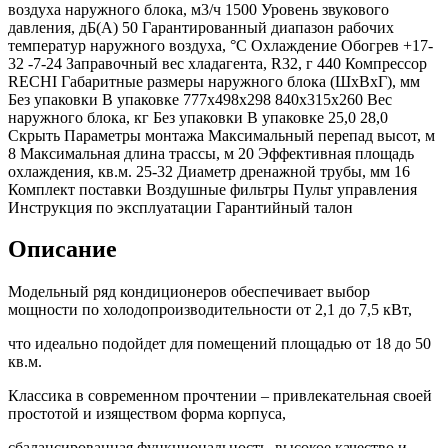
воздуха наружного блока, м3/ч 1500 Уровень звукового
давления, дБ(А) 50 Гарантированный диапазон рабочих
температур наружного воздуха, °С Охлаждение Обогрев +17-
32 -7-24 Заправочный вес хладагента, R32, г 440 Компрессор
RECHI Габаритные размеры наружного блока (ШхВхГ), мм
Без упаковки В упаковке 777x498х298 840х315х260 Вес
наружного блока, кг Без упаковки В упаковке 25,0 28,0
Скрыть Параметры монтажа Максимальный перепад высот, м
8 Максимальная длина трассы, м 20 Эффективная площадь
охлаждения, кв.м. 25-32 Диаметр дренажной трубы, мм 16
Комплект поставки Воздушные фильтры Пульт управления
Инструкция по эксплуатации Гарантийный талон
Описание
Модельный ряд кондиционеров обеспечивает выбор
мощности по холодопроизводительности от 2,1 до 7,5 кВт,
что идеально подойдет для помещений площадью от 18 до 50
кв.м.
Классика в современном прочтении – привлекательная своей
простотой и изяществом форма корпуса,
сбалансированная функциональность, высокое качество и