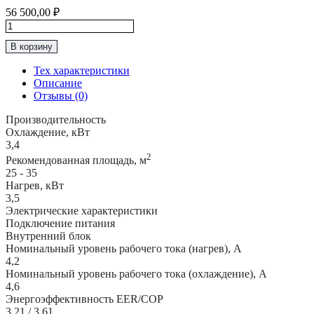
56 500,00
₽
Количество
товара
В корзину
Классическая
Сплит-
Тех характеристики
Система
Описание
до
Отзывы (0)
35м2
Haier
Производительность
"Серия
Охлаждение, кВт
Flexis"
3,4
HSU-
2
Рекомендованная площадь, м
12HFF203/R3-
25 - 35
W
Нагрев, кВт
/
3,5
HSU-
Электрические характеристики
12HUF203/R3
Подключение питания
Внутренний блок
Номинальный уровень рабочего тока (нагрев), А
4,2
Номинальный уровень рабочего тока (охлаждение), А
4,6
Энергоэффективность EER/COP
3,21 / 3,61