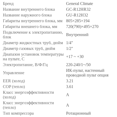
Бренд
General Climate
Название внутреннего блока
GC-R12HR32
Название наружного блока
GU-R12H32
Габариты внутреннего блока, мм
805×285×194
Габариты внешнего блока, мм
720(790)×495×270
Подключение к электропитанию,
Внутренний
блок
Диаметр жидкостных труб, дюйм
1/4"
Диаметр газовых труб, дюйм
1/2"
Диапазон установок температуры
+17 ~ +30
на пульте, С
Электропитание, В/Ф/Гц
220-240/1~/50
ИК-пульт, настенный
Управление
проводной пульт опция
EER (холод)
3.21
COP (тепло)
3.61
Класс энергоэффективности
A
(холод)
Класс энергоэффективности
A
(тепло)
Тип компрессора
Ротационный