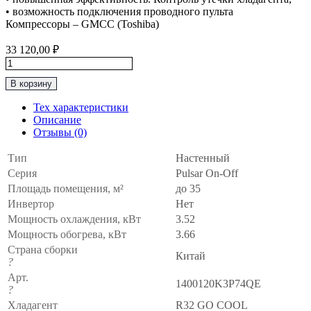
• возможность подключения проводного пульта
Компрессоры – GMCC (Toshiba)
33 120,00
₽
Количество
товара
В корзину
Классическая
Сплит-
Тех характеристики
Система
Описание
до
Отзывы (0)
35м2
General
Тип
Настенный
Climate
Серия
Pulsar On-Off
“Серия
PULSAR
Площадь помещения, м²
до 35
GO
Инвертор
Нет
COOL
Мощность охлаждения, кВт
3.52
R32"
Мощность обогрева, кВт
3.66
GC-
R12HR32
Страна сборки
Китай
/
?
GU-
Арт.
1400120K3P74QE
R12H32
?
Хладагент
R32 GO COOL