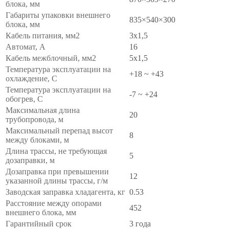
блока, мм
Габариты упаковки внешнего
835×540×300
блока, мм
Кабель питания, мм2
3x1,5
Автомат, А
16
Кабель межблочный, мм2
5x1,5
Температура эксплуатации на
+18 ~ +43
охлаждение, С
Температура эксплуатации на
-7 ~ +24
обогрев, С
Максимальная длина
20
трубопровода, м
Максимальный перепад высот
8
между блоками, м
Длина трассы, не требующая
5
дозаправки, м
Дозаправка при превышении
12
указанной длины трассы, г/м
Заводская заправка хладагента, кг
0.53
Расстояние между опорами
452
внешнего блока, мм
Гарантийный срок
3 года