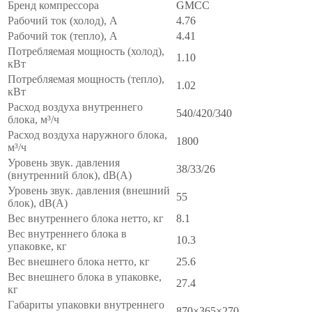
Бренд компрессора
GMCC
Рабочий ток (холод), А
4.76
Рабочий ток (тепло), А
4.41
Потребляемая мощность (холод),
1.10
кВт
Потребляемая мощность (тепло),
1.02
кВт
Расход воздуха внутреннего
540/420/340
блока, м³/ч
Расход воздуха наружного блока,
1800
м³/ч
Уровень звук. давления
38/33/26
(внутренний блок), dB(A)
Уровень звук. давления (внешний
55
блок), dB(A)
Вес внутреннего блока нетто, кг
8.1
Вес внутреннего блока в
10.3
упаковке, кг
Вес внешнего блока нетто, кг
25.6
Вес внешнего блока в упаковке,
27.4
кг
Габариты упаковки внутреннего
870×365×270