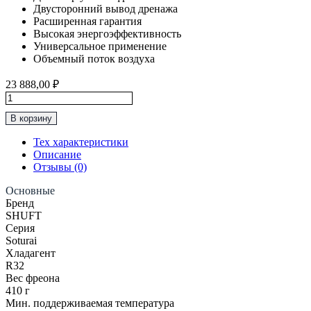
Двусторонний вывод дренажа
Расширенная гарантия
Высокая энергоэффективность
Универсальное применение
Объемный поток воздуха
23 888,00
₽
Количество
товара
В корзину
Классическая
Сплит-
Тех характеристики
Система
Описание
до
Отзывы (0)
25м2
SHUFT
Основные
“Серия
Бренд
Soturai"
SHUFT
SFTH-
Серия
09HN8
Soturai
Хладагент
R32
Вес фреона
410 г
Мин. поддерживаемая температура