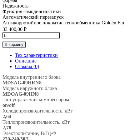
формы
Надежность
Функция самодиагностики
Автоматический перезапуск
Антикоррозийное покрытие теплообменника Golden Fin
33 400,00
₽
Количество
товара
В корзину
Классическая
Сплит-
Тех характеристики
Система
Описание
до
Отзывы (0)
25м2
MDV
Модель внутреннего блока
“Серия
MDSAG-09HRN8
INFINI
Модель наружного блока
On/Off
MDOAG-09HN8
R32"
Тип управления компрессором
MDSAG-
on/off
09HRN8
Холодопроизводительность, кВт
/
2,64
MDOAG-
Теплопроизводительность, кВт
09HN8
2,78
Электропитание, В/Гц/Ф
220-240/50/1