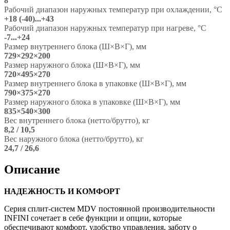
8
Рабочий диапазон наружных температур при охлаждении, °C
+18 (-40)...+43
Рабочий диапазон наружных температур при нагреве, °C
-7...+24
Размер внутреннего блока (Ш×В×Г), мм
729×292×200
Размер наружного блока (Ш×В×Г), мм
720×495×270
Размер внутреннего блока в упаковке (Ш×В×Г), мм
790×375×270
Размер наружного блока в упаковке (Ш×В×Г), мм
835×540×300
Вес внутреннего блока (нетто/брутто), кг
8,2 / 10,5
Вес наружного блока (нетто/брутто), кг
24,7 / 26,6
Описание
НАДЕЖНОСТЬ И КОМФОРТ
Серия сплит-систем MDV постоянной производительности
INFINI сочетает в себе функции и опции, которые
обеспечивают комфорт, удобство управления, заботу о