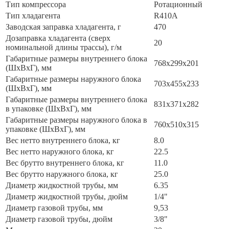
Тип компрессора
Ротационный
Тип хладагента
R410A
Заводская заправка хладагента, г
470
Дозаправка хладагента (сверх
20
номинальной длины трассы), г/м
Габаритные размеры внутреннего блока
768x299x201
(ШxВxГ), мм
Габаритные размеры наружного блока
703x455x233
(ШxВxГ), мм
Габаритные размеры внутреннего блока
831x371x282
в упаковке (ШxВxГ), мм
Габаритные размеры наружного блока в
760x510x315
упаковке (ШxВxГ), мм
Вес нетто внутреннего блока, кг
8.0
Вес нетто наружного блока, кг
22.5
Вес брутто внутреннего блока, кг
11.0
Вес брутто наружного блока, кг
25.0
Диаметр жидкостной трубы, мм
6.35
Диаметр жидкостной трубы, дюйм
1/4"
Диаметр газовой трубы, мм
9,53
Диаметр газовой трубы, дюйм
3/8"