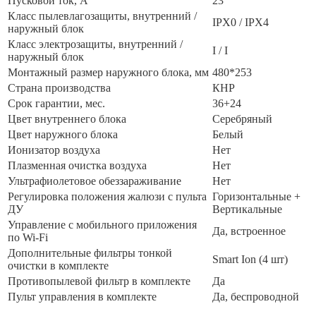
Пусковой ток, А
23
Класс пылевлагозащиты, внутренний /
IPX0 / IPX4
наружный блок
Класс электрозащиты, внутренний /
I / I
наружный блок
Монтажный размер наружного блока, мм
480*253
Страна производства
КНР
Срок гарантии, мес.
36+24
Цвет внутреннего блока
Серебряный
Цвет наружного блока
Белый
Ионизатор воздуха
Нет
Плазменная очистка воздуха
Нет
Ультрафиолетовое обеззараживание
Нет
Регулировка положения жалюзи с пульта
Горизонтальные +
ДУ
Вертикальные
Управление c мобильного приложения
Да, встроенное
по Wi-Fi
Дополнительные фильтры тонкой
Smart Ion (4 шт)
очистки в комплекте
Противопылевой фильтр в комплекте
Да
Пульт управления в комплекте
Да, беспроводной