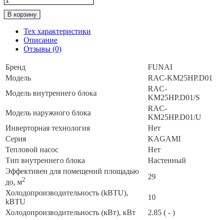
товара
В корзину
Классическая
Сплит-
Тех характеристики
Система
Описание
до
Отзывы (0)
25м2
Funai
Бренд
FUNAI
“Серия
Модель
RAC-KM25HP.D01
KAGAMI"
RAC-
RAC-
Модель внутреннего блока
KM25HP.D01
KM25HP.D01/S
RAC-
Модель наружного блока
KM25HP.D01/U
Инверторная технология
Нет
Серия
KAGAMI
Тепловой насос
Нет
Тип внутреннего блока
Настенный
Эффективен для помещений площадью
29
2
до, м
Холодопроизводительность (kBTU),
10
kBTU
Холодопроизводительность (кВт), кВт
2.85 ( - )