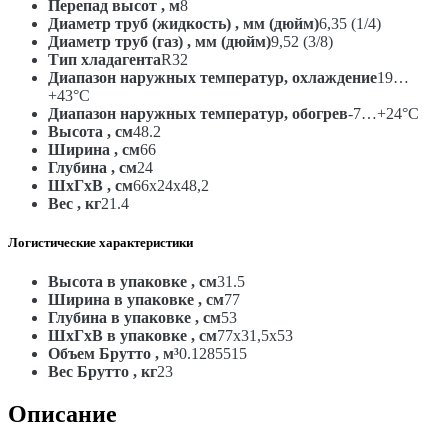
Перепад высот , м
8
Диаметр труб (жидкость) , мм (дюйм)
6,35 (1/4)
Диаметр труб (газ) , мм (дюйм)
9,52 (3/8)
Тип хладагента
R32
Диапазон наружных температур, охлаждение
19…
+43°С
Диапазон наружных температур, обогрев
-7…+24°С
Высота , см
48.2
Ширина , см
66
Глубина , см
24
ШxГxВ , см
66x24x48,2
Вес , кг
21.4
Логистические характеристики
Высота в упаковке , см
31.5
Ширина в упаковке , см
77
Глубина в упаковке , см
53
ШxГxВ в упаковке , см
77x31,5x53
Объем Брутто , м³
0.1285515
Вес Брутто , кг
23
Описание