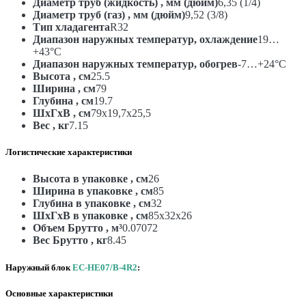
Диаметр труб (жидкость) , мм (дюйм)
6,35 (1/4)
Диаметр труб (газ) , мм (дюйм)
9,52 (3/8)
Тип хладагента
R32
Диапазон наружных температур, охлаждение
19…
+43°С
Диапазон наружных температур, обогрев
-7…+24°С
Высота , см
25.5
Ширина , см
79
Глубина , см
19.7
ШxГxВ , см
79x19,7x25,5
Вес , кг
7.15
Логистические характеристики
Высота в упаковке , см
26
Ширина в упаковке , см
85
Глубина в упаковке , см
32
ШxГxВ в упаковке , см
85x32x26
Объем Брутто , м³
0.07072
Вес Брутто , кг
8.45
Наружный блок
EC-HE07/B-4R2
:
Основные характеристики