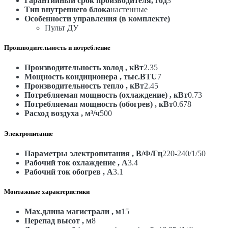
Гарантийный срок производителя, год
3
Тип внутреннего блока
настенные
Особенности управления (в комплекте)
Пульт ДУ
Производительность и потребление
Производительность холод , кВт
2.35
Мощность кондиционера , тыс.BTU
7
Производительность тепло , кВт
2.45
Потребляемая мощность (охлаждение) , кВт
0.73
Потребляемая мощность (обогрев) , кВт
0.678
Расход воздуха , м³/ч
500
Электропитание
Параметры электропитания , В/Ф/Гц
220-240/1/50
Рабочий ток охлаждение , А
3.4
Рабочий ток обогрев , А
3.1
Монтажные характеристики
Max.длина магистрали , м
15
Перепад высот , м
8