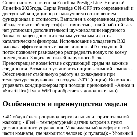
Сплит система настенная Ecoclima Prestige Line. Новинка!
Линейка 2025года. Серия Prestige ON-OFF это современный и
доступный кондиционер с наилучшим соотношением
функционала и стоимости. Выполнен в современном дизайне,
обладает высокой энергоэффективностью, тихой работой зас-
чет установки дополнительной шумоизоляции наружного
блока, оснащен дополнительным угольным и фото-
каталетическим фильтром. Использование хладагента R32
высокая эффективность и экологичность. 4D воздушный
поток позволяет равномерно распределять воздух по всему
помещению. Защита вентилей наружного блока.
Предотвращает воздействие окружающей среды на важные
соединения. Возможно установить опцию – зимний комплект.
Обеспечивает стабильную работу на охлаждение при
температуре окружающего воздуха -30°С (опция). Возможно
управлять кондиционером при помощи приложений «Алиса и
«SmartLife»(Пульт WiFi приобретается дополнительно).
Особенности и преимущества модели
• 4D обдув (электропривод вертикальных и горизонтальной
жалюзи); • iFeel – температурный датчик встроен в пульт
дистанционного управления. Максимальный комфорт в той
части комнаты, где находится человек (c пультом); • Угольный