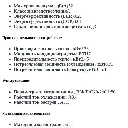
Max.уровень шума , дБ(А)
52
Класс энергопотребления
A
Энергоэффективность (EER)
3.22
Энергоэффективность (COP)
3.61
Гарантийный срок производителя, год
3
Производительность и потребление
Производительность холод , кВт
2.35
Мощность кондиционера , тыс.BTU
7
Производительность тепло , кВт
2.45
Потребляемая мощность (охлаждение) , кВт
0.73
Потребляемая мощность (обогрев) , кВт
0.678
Электропитание
Параметры электропитания , В/Ф/Гц
220-240/1/50
Рабочий ток охлаждение , А
3.4
Рабочий ток обогрев , А
3.1
Монтажные характеристики
Max.длина магистрали , м
15