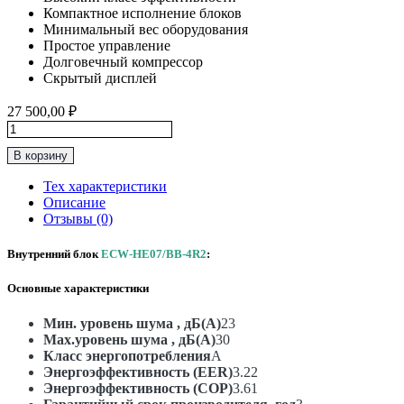
Компактное исполнение блоков
Минимальный вес оборудования
Простое управление
Долговечный компрессор
Скрытый дисплей
27 500,00
₽
Количество
товара
В корзину
Классическая
Сплит-
Тех характеристики
Система
Описание
До
Отзывы (0)
20м2
Ecoclima
Внутренний блок
ECW-HE07/BB-4R2
:
“Серия
Prestige
Основные характеристики
line
On-
Off"
Мин. уровень шума , дБ(А)
23
ECW-
Max.уровень шума , дБ(А)
30
HE07/BB-
Класс энергопотребления
A
4R2
Энергоэффективность (EER)
3.22
Энергоэффективность (COP)
3.61