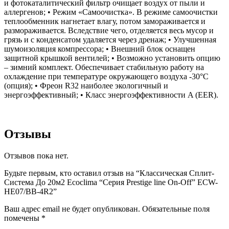
и фотокаталитический фильтр очищает воздух от пыли и
аллергенов; • Режим «Самоочистка». В режиме самоочистки
теплообменник нагнетает влагу, потом замораживается и
размораживается. Вследствие чего, отделяется весь мусор и
грязь и с конденсатом удаляется через дренаж; • Улучшенная
шумоизоляция компрессора; • Внешний блок оснащен
защитной крышкой вентилей; • Возможно установить опцию
– зимний комплект. Обеспечивает стабильную работу на
охлаждение при температуре окружающего воздуха -30°С
(опция); • Фреон R32 наиболее экологичный и
энергоэффективный; • Класс энергоэффективности A (EER).
Отзывы
Отзывов пока нет.
Будьте первым, кто оставил отзыв на “Классическая Сплит-
Система До 20м2 Ecoclima “Серия Prestige line On-Off” ECW-
HE07/BB-4R2”
Ваш адрес email не будет опубликован.
Обязательные поля
помечены
*