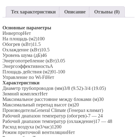
Классическая
Сплит-
Тех характеристики
Описание
Отзывы (0)
Система
до
100м2
Основные параметры
General
ИнверторНет
Climate
На площадь (м2)100
“Серия
Обогрев (кВт)11.5
ASTRA
Охлаждение (кВт)10.5
PREMIUM"
Уровень шума (дБ)46
GC-
Энергопотребление (кВт)3.05
A36HRi
ЭнергоэффективностьA
/
Площадь действия (м2)91-100
GU-
Управление по Wi-FiНет
A36Hi
Характеристики
Диаметр трубопроводов (мм)3/8 (9.52)-3/4 (19.05)
Зимний комплектНет
Максимальное расстояние между блоками (м)30
Максимальный перепад высот (м)20
ПроизводительGeneral Climate (Генерал климат)
Рабочий диапазон температур (обогрев)-7 — 24
Рабочий диапазон температур (охлаждение)17 — 48
Расход воздуха (м3/час)1200
Режим приточной вентиляцииНет