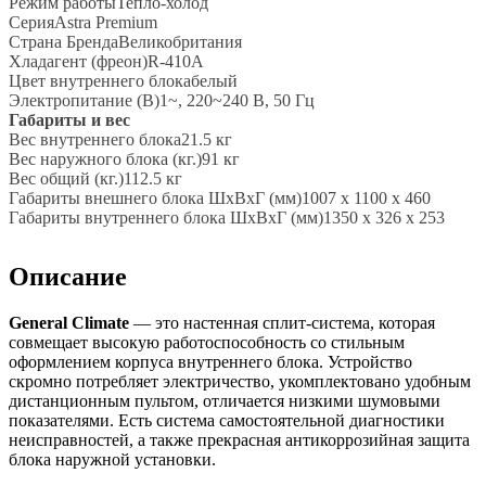
Режим работыТепло-холод
СерияAstra Premium
Страна БрендаВеликобритания
Хладагент (фреон)R-410A
Цвет внутреннего блокабелый
Электропитание (В)1~, 220~240 В, 50 Гц
Габариты и вес
Вес внутреннего блока21.5 кг
Вес наружного блока (кг.)91 кг
Вес общий (кг.)112.5 кг
Габариты внешнего блока ШхВхГ (мм)1007 x 1100 x 460
Габариты внутреннего блока ШхВхГ (мм)1350 x 326 x 253
Описание
General
Climate
— это настенная сплит-система, которая
совмещает высокую работоспособность со стильным
оформлением корпуса внутреннего блока. Устройство
скромно потребляет электричество, укомплектовано удобным
дистанционным пультом, отличается низкими шумовыми
показателями. Есть система самостоятельной диагностики
неисправностей, а также прекрасная антикоррозийная защита
блока наружной установки.