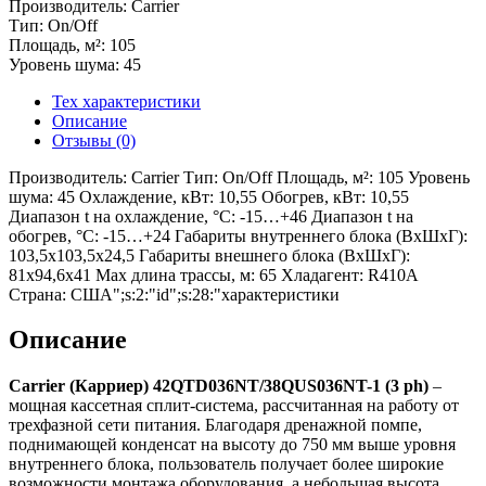
Производитель: Carrier
Тип: On/Off
Площадь, м²: 105
Уровень шума: 45
Тех характеристики
Описание
Отзывы (0)
Производитель: Carrier Тип: On/Off Площадь, м²: 105 Уровень
шума: 45 Охлаждение, кВт: 10,55 Обогрев, кВт: 10,55
Диапазон t на охлаждение, °С: -15…+46 Диапазон t на
обогрев, °С: -15…+24 Габариты внутреннего блока (ВхШхГ):
103,5х103,5х24,5 Габариты внешнего блока (ВхШхГ):
81x94,6x41 Max длина трассы, м: 65 Хладагент: R410A
Страна: США";s:2:"id";s:28:"характеристики
Описание
Carrier (Карриер) 42
QTD036
NT/38
QUS036
NT-1 (3
ph)
–
мощная кассетная сплит-система, рассчитанная на работу от
трехфазной сети питания. Благодаря дренажной помпе,
поднимающей конденсат на высоту до 750 мм выше уровня
внутреннего блока, пользователь получает более широкие
возможности монтажа оборудования, а небольшая высота