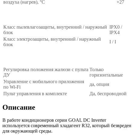
воздуха (нагрев), °C
+27
БЕЗОПАСНОСТЬ
∧
Класс пылевлагозащиты, внутренний / наружный
IPX0 /
блок
IPX4
Класс электрозащиты, внутренний / наружный
I / I
блок
УПРАВЛЕНИЕ
∧
Регулировка положения жалюзи с пульта
Только
ДУ
горизонтальные
Управление c мобильного приложения
да, опция
по Wi-Fi
Пульт управления в комплекте
Да, беспроводной
Описание
В работе кондиционеров серии GOAL DC Inverter
используется современный хладагент R32, который безвреден
для окружающей среды.