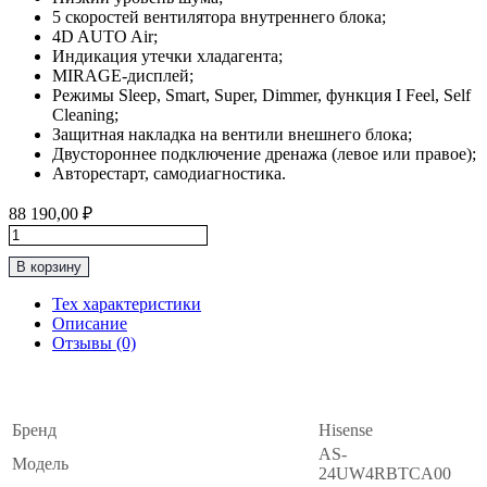
5 скоростей вентилятора внутреннего блока;
4D AUTO Air;
Индикация утечки хладагента;
MIRAGE-дисплей;
Режимы Sleep, Smart, Super, Dimmer, функция I Feel, Self
Cleaning;
Защитная накладка на вентили внешнего блока;
Двустороннее подключение дренажа (левое или правое);
Авторестарт, самодиагностика.
88 190,00
₽
Количество
товара
В корзину
Инверторная
Сплит-
Тех характеристики
Система
Описание
До
Отзывы (0)
70м2
Hisense
ОСНОВНЫЕ
∧
“Серия
GOAL
DC
Бренд
Hisense
Inverter
AS-
Модель
NEW"
24UW4RBTCA00