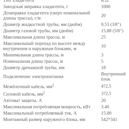
Тип хладагента
R32
Заводская заправка хладагента, г
1000
Дозаправка хладагента (сверх номинальной
20
длины трассы), г/м
Диаметр жидкостной трубы, мм (дюйм)
9,53 (3/8")
Диаметр газовой трубы, мм (дюйм)
15,88 (5/8")
Максимальная длина трассы, м
25
Максимальный перепад по высоте между
10
внутренним и наружным блоками, м
Минимальная длина трассы, м
3
Номинальная длина трассы, м
5
Диаметр дренажной трубы, мм
18
Внутренний
Подключение электропитания
блок
2
4?2,5
Межблочный кабель, мм
2
3?2,5
Силовой кабель, мм
Автомат защиты, А
20
Максимальная потребляемая мощность, кВт
3.40
Максимальный потребляемый ток, А
15.00
Монтажный размер наружного блока, мм
542*341