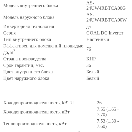
AS-
AS-
24UW4RBTCA00
Модель внутреннего блока
24UW4RBTCA00G
AS-
Модель наружного блока
24UW4RBTCA00W
Инверторная технология
да
Серия
GOAL DC Inverter
Тип внутреннего блока
Настенный
Эффективен для помещений площадью
76
2
до, м
Страна производства
КНР
Срок гарантии, мес.
36
Цвет внутреннего блока
Белый
Цвет наружного блока
Белый
ПРОИЗВОДИТЕЛЬНОСТЬ
∧
Холодопроизводительность, kBTU
26
7.55 (1.65 -
Холодопроизводительность, кВт
7.70)
7.53 (1.30 -
Теплопроизводительность, кВт
7.60)