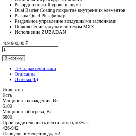
Рекордно низкий уровень шума
Dual Barrier Coating покрытие внутренних элементов
Plasma Quad Plus фильтр
Раздельное управление воздушными заслонками
Подключение к мультисистемам MXZ
Исполнение ZUBADAN
469 900,00
₽
Количество
товара
В корзину
Инверторная
Сплит-
Тех характеристики
Система
Описание
до
Отзывы (0)
60м2
Mitsubishi
Инвертор
Electric
Есть
“Серия
Мощность охлаждения, Вт.
Premium"
6100
MSZ-
Мощность обогрева, Вт
LN60VG2W
6800
/
Производительность вентилятора, м3/час
MUZ-
426-942
LN60VG2
Площадь помещения до, м2