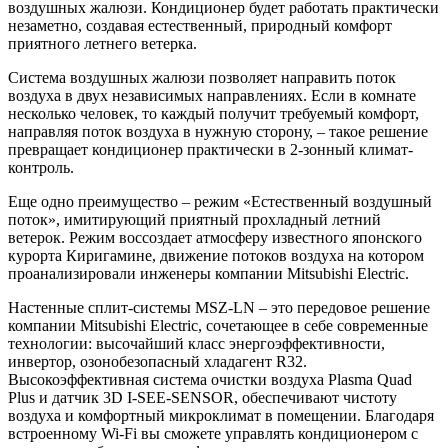
воздушных жалюзи. Кондиционер будет работать практически
незаметно, создавая естественный, природный комфорт
приятного летнего ветерка.
Система воздушных жалюзи позволяет направить поток
воздуха в двух независимых направлениях. Если в комнате
несколько человек, то каждый получит требуемый комфорт,
направляя поток воздуха в нужную сторону, – такое решение
превращает кондиционер практически в 2-зонный климат-
контроль.
Еще одно преимущество – режим «Естественный воздушный
поток», имитирующий приятный прохладный летний
ветерок. Режим воссоздает атмосферу известного японского
курорта Киригамине, движение потоков воздуха на котором
проанализировали инженеры компании Mitsubishi Electric.
Настенные сплит-системы MSZ-LN – это передовое решение
компании Mitsubishi Electric, сочетающее в себе современные
технологии: высочайший класс энергоэффективности,
инвертор, озонобезопасный хладагент R32.
Высокоэффективная система очистки воздуха Plasma Quad
Plus и датчик 3D I-SEE-SENSOR, обеспечивают чистоту
воздуха и комфортный микроклимат в помещении. Благодаря
встроенному Wi-Fi вы сможете управлять кондиционером с