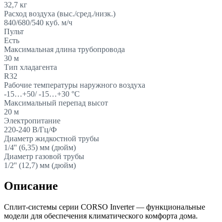
32,7
кг
Расход воздуха (выс./сред./низк.)
840/680/540
куб. м/ч
Пульт
Есть
Максимальная длина трубопровода
30
м
Тип хладагента
R32
Рабочие температуры наружного воздуха
-15…+50/ -15…+30
°С
Максимальный перепад высот
20
м
Электропитание
220-240
В/Гц/Ф
Диаметр жидкостной трубы
1/4'' (6,35)
мм (дюйм)
Диаметр газовой трубы
1/2'' (12,7)
мм (дюйм)
Описание
Сплит-системы серии CORSO Inverter — функциональные
модели для обеспечения климатического комфорта дома.