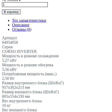
Количество
товара
В корзину
Инверторная
Сплит-
Тех характеристики
Система
Описание
До
Отзывы (0)
50м2
DANTEX
Артикул
“Серия
64954658
CORSO
Серия
INVERTER"
CORSO INVERTER
RK-
Мощность в режиме охлаждения
18SDMI/RK-
5,27
кВт
18SDMIE
Мощность в режиме обогрева
5,56
кВт
Потребляемая мощность (макс.)
2,50
Вт
Размер внутреннего блока (ШхВхГ)
957x302x213
мм
Размер внешнего блока (ШхВхГ)
805x554x330
мм
Вес внутреннего блока
10
кг
Вес внешнего блока