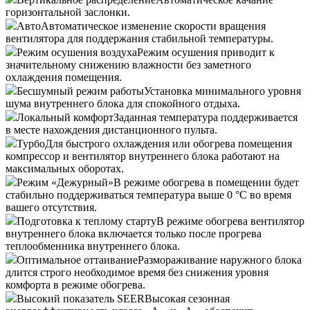
горизонтальной заслонки.
Авто
Автоматическое изменение скорости вращения
вентилятора для поддержания стабильной температуры.
Режим осушения воздуха
Режим осушения приводит к
значительному снижению влажности без заметного
охлаждения помещения.
Бесшумный режим работы
Установка минимального уровня
шума внутреннего блока для спокойного отдыха.
Локальный комфорт
Заданная температура поддерживается
в месте нахождения дистанционного пульта.
Турбо
Для быстрого охлаждения или обогрева помещения
компрессор и вентилятор внутреннего блока работают на
максимальных оборотах.
Режим «Дежурный»
В режиме обогрева в помещении будет
стабильно поддерживаться температура выше 0 °С во время
вашего отсутствия.
Подготовка к теплому старту
В режиме обогрева вентилятор
внутреннего блока включается только после прогрева
теплообменника внутреннего блока.
Оптимальное оттаивание
Размораживание наружного блока
длится строго необходимое время без снижения уровня
комфорта в режиме обогрева.
Высокий показатель SEER
Высокая сезонная