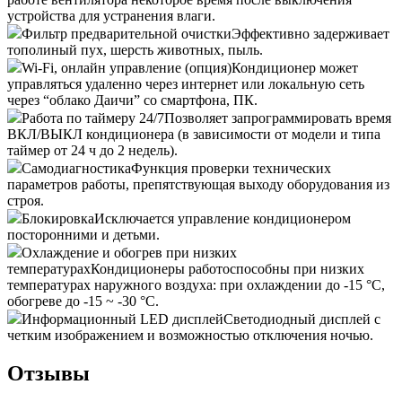
устройства для устранения влаги.
Фильтр предварительной очистки
Эффективно задерживает
тополиный пух, шерсть животных, пыль.
Wi-Fi, онлайн управление (опция)
Кондиционер может
управляться удаленно через интернет или локальную сеть
через “облако Даичи” со смартфона, ПК.
Работа по таймеру 24/7
Позволяет запрограммировать время
ВКЛ/ВЫКЛ кондиционера (в зависимости от модели и типа
таймер от 24 ч до 2 недель).
Самодиагностика
Функция проверки технических
параметров работы, препятствующая выходу оборудования из
строя.
Блокировка
Исключается управление кондиционером
посторонними и детьми.
Охлаждение и обогрев при низких
температурах
Кондиционеры работоспособны при низких
температурах наружного воздуха: при охлаждении до -15 °С,
обогреве до -15 ~ -30 °С.
Информационный LED дисплей
Светодиодный дисплей c
четким изображением и возможностью отключения ночью.
Отзывы