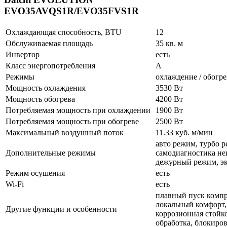
EVOLUTION
Inverter”
EVO35AVQS1R/EVO35FVS1R
EVO35AVQS1R/EVO35FVS1R
Охлаждающая способность, BTU
12
Обслуживаемая площадь
35 кв. м
Инвертор
есть
Класс энергопотребления
A
Режимы
охлаждение / обогре
Мощность охлаждения
3530 Вт
Мощность обогрева
4200 Вт
Потребляемая мощность при охлаждении
1900 Вт
Потребляемая мощность при обогреве
2500 Вт
Максимальный воздушный поток
11.33 куб. м/мин
авто режим, турбо р
Дополнительные режимы
самодиагностика не
дежурный режим, э
Режим осушения
есть
Wi-Fi
есть
плавный пуск компре
локальный комфорт,
Другие функции и особенности
коррозионная стойк
обработка, блокиро