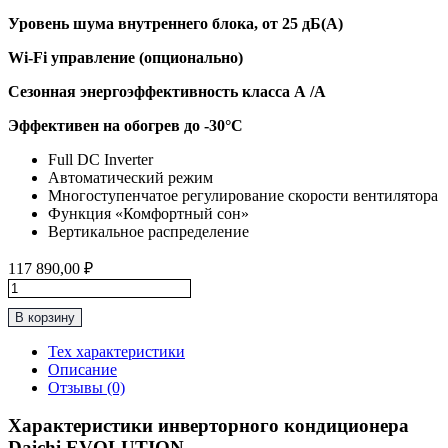
Уровень шума внутреннего блока, от 25 дБ(А)
Wi-Fi управление (опционально)
Сезонная энергоэффективность класса А /А
Эффективен на обогрев до
-30°C
Full DC Inverter
Автоматический режим
Многоступенчатое регулирование скорости вентилятора
Функция «Комфортный сон»
Вертикальное распределение
117 890,00
₽
Количество
товара
В корзину
Тепловой
насос
Тех характеристики
до
Описание
35м2,
Отзывы (0)
(-30°C)
Daichi
Характеристики инверторного кондиционера
“Серия
Daichi EVOLUTION