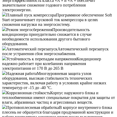
энергоэффективность класса «А » и «А » обеспечит
значительное снижение годового потребления
электроэнергии.
Плавный пуск компрессора
Программное обеспечение Soft
Start ограничивает пусковой ток компрессора в целях
снижения нагрузки на энергосистему.
Режим энергосбережения
Производительность
кондиционера принудительно снижается в случае
необходимости использования другого бытового
оборудования.
Автоматический перезапуск
Автоматический перезапуск
после устранения сбоя энергоснабжения.
Устойчивость к перепадам напряжения
Кондиционер
надежно работает при колебаниях напряжения
электропитания от 170 В до 265 В
Надежная работа
Многоуровневая защита узлов
оборудования, высокая стабильность технических
характеристик, включая работу в условиях крайне низких
температур от -15 до -40 °С.
Коррозионная стойкость
Корпус наружного блока и
теплообменники имеют специальные покрытия для защиты от
влаги, абразивных частиц и агрессивных веществ.
Противоплесневая обработка
В корпусе внутреннего блока
плесень не образуется благодаря продуманной конструкции и
работе вентилятора некоторое время после выключения