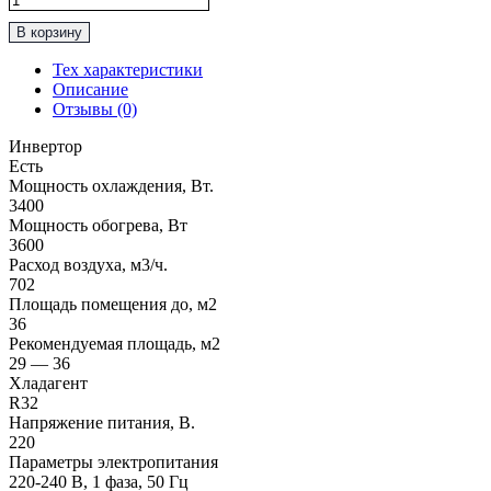
товара
В корзину
Инверторная
Сплит-
Тех характеристики
Система
Описание
до
Отзывы (0)
35м2
Mitsubishi
Инвертор
Electric
Есть
“Серия
Мощность охлаждения, Вт.
Classic"
3400
MSZ-
Мощность обогрева, Вт
HR35VFK
3600
/
Расход воздуха, м3/ч.
MUZ-
702
HR35VF
Площадь помещения до, м2
36
Рекомендуемая площадь, м2
29 — 36
Хладагент
R32
Напряжение питания, В.
220
Параметры электропитания
220-240 В, 1 фаза, 50 Гц