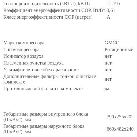
Теплопроизводительность (kBTU), kBTU
12.795
Коэффициент энергоэффективности COP, Вт/Вт
3,61
Класс энергоэффективности COP (нагрев)
A
Комплектация
∧
Марка компрессора
GMCC
Тип компрессора
Ротационный
Ионизатор воздуха
нет
Плазменная очистка воздуха
нет
Ультрафиолетовое обеззараживание
нет
Дополнительные фильтры тонкой очистки в
нет
комплекте
Противопылевой фильтр в комплекте
да
Массо-габаритные
∧
Габаритные размеры внутреннего блока
790x255x202
(ШxВxГ), мм
Габаритные размеры наружного блока
660x482x240
(ШxВxГ), мм