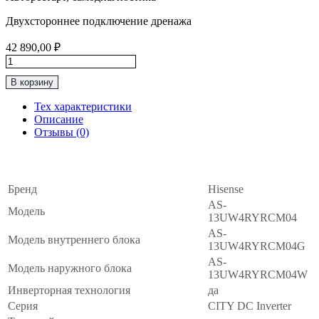
Двухстороннее подключение дренажа
42 890,00
₽
Количество
товара
В корзину
Инверторная
Сплит-
Тех характеристики
Система
Описание
до
Отзывы (0)
35м2
Hisense
Основные
∧
“Серия
CITY
DC
Бренд
Hisense
Inverter"
AS-
Модель
AS-
13UW4RYRCM04
13UW4RYRCM04
AS-
Модель внутреннего блока
13UW4RYRCM04G
AS-
Модель наружного блока
13UW4RYRCM04W
Инверторная технология
да
Серия
CITY DC Inverter