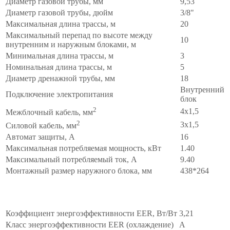
Диаметр газовой трубы, мм
9,53
Диаметр газовой трубы, дюйм
3/8"
Максимальная длина трассы, м
20
Максимальный перепад по высоте между
10
внутренним и наружным блоками, м
Минимальная длина трассы, м
3
Номинальная длина трассы, м
5
Диаметр дренажной трубы, мм
18
Внутренний
Подключение электропитания
блок
2
4x1,5
Межблочный кабель, мм
2
3x1,5
Силовой кабель, мм
Автомат защиты, А
16
Максимальная потребляемая мощность, кВт
1.40
Максимальный потребляемый ток, А
9.40
Монтажный размер наружного блока, мм
438*264
Энергоэффективность
∧
Коэффициент энергоэффективности EER, Вт/Вт
3,21
Класс энергоэффективности EER (охлаждение)
A