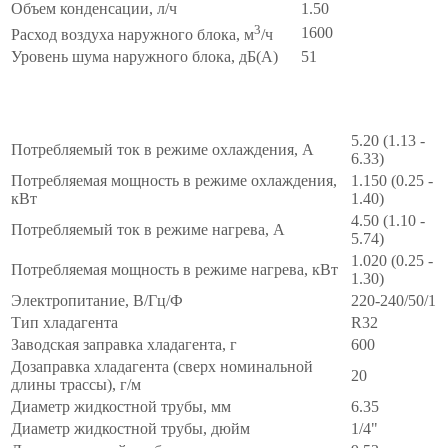
Объем конденсации, л/ч
1.50
3
1600
Расход воздуха наружного блока, м
/ч
Уровень шума наружного блока, дБ(А)
51
Монтажные
∧
5.20 (1.13 -
Потребляемый ток в режиме охлаждения, А
6.33)
Потребляемая мощность в режиме охлаждения,
1.150 (0.25 -
кВт
1.40)
4.50 (1.10 -
Потребляемый ток в режиме нагрева, А
5.74)
1.020 (0.25 -
Потребляемая мощность в режиме нагрева, кВт
1.30)
Электропитание, В/Гц/Ф
220-240/50/1
Тип хладагента
R32
Заводская заправка хладагента, г
600
Дозаправка хладагента (сверх номинальной
20
длины трассы), г/м
Диаметр жидкостной трубы, мм
6.35
Диаметр жидкостной трубы, дюйм
1/4"