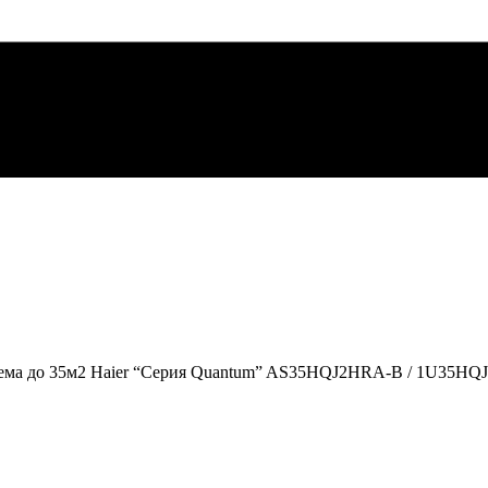
ема до 35м2 Haier “Серия Quantum” AS35HQJ2HRA-B / 1U35HQ