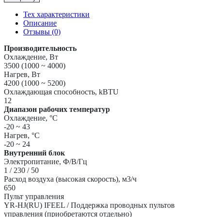
Инверторная
Сплит-
Тех характеристики
Система
Описание
до
Отзывы (0)
35м2
Haier
Производительность
"Серия
Охлаждение, Вт
Flexis
3500 (1000 ~ 4000)
Super
Нагрев, Вт
Match"
4200 (1000 ~ 5200)
AS35S2SF3FA-
Охлаждающая способность, kBTU
W/1U35S2SM4FA
12
Диапазон рабочих температур
Охлаждение, °С
-20 ~ 43
Нагрев, °С
-20 ~ 24
Внутренний блок
Электропитание, Ф/В/Гц
1 / 230 / 50
Расход воздуха (высокая скорость), м3/ч
650
Пульт управления
YR-HJ(RU) IFEEL / Поддержка проводных пультов
управления (приобретаются отдельно)