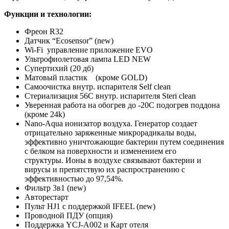
Функции и технологии:
Фреон R32
Датчик “Ecosensor” (new)
Wi-Fi управление приложение EVO
Ультрофиолетовая лампа LED NEW
Супертихий (20 дб)
Матовый пластик (кроме GOLD)
Самоочистка внутр. испарителя Self clean
Стериализация 56С внутр. испарителя Steri clean
Уверенная работа на обогрев до -20С подогрев поддона
(кроме 24k)
Nano-Aqua ионизатор воздуха. Генератор создает
отрицательно заряженные микрорадикалы воды,
эффективно уничтожающие бактерии путем соединения
с белком на поверхности и изменением его
структуры. Ионы в воздухе связывают бактерии и
вирусы и препятствую их распространению с
эффективностью до 97,54%.
Фильтр 3в1 (new)
Авторестарт
Пульт HJ1 с поддержкой IFEEL (new)
Проводной ПДУ (опция)
Поддержка YCJ-A002 и Карт отеля