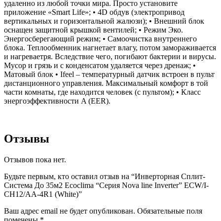
удаленно из любой точки мира. Просто установите
приложение «Smart Life»; • 4D обдув (электропривод
вертикальных и горизонтальной жалюзи); • Внешний блок
оснащен защитной крышкой вентилей; • Режим Эко.
Энергосберегающий режим; • Самоочистка внутреннего
блока. Теплообменник нагнетает влагу, потом замораживается
и нагреваетря. Вследствие чего, погибают бактерии и вирусы.
Мусор и грязь и с конденсатом удаляется через дренаж; •
Матовый блок • Ifeel – температурный датчик встроен в пульт
дистанционного управления. Максимальный комфорт в той
части комнаты, где находится человек (c пультом); • Класс
энергоэффективности A (EER).
Отзывы
Отзывов пока нет.
Будьте первым, кто оставил отзыв на “Инверторная Сплит-
Система До 35м2 Ecoclima “Серия Nova line Inverter” ECW/I-
CH12/AA-4R1 (White)”
Ваш адрес email не будет опубликован.
Обязательные поля
помечены
*