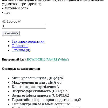
удаляется через дренаж;
• Матовый блок
• Ifee
41 100,00
₽
Количество
товара
В корзину
Инверторная
Сплит-
Тех характеристики
Система
Описание
До
Отзывы (0)
35м2
Ecoclima
Внутренний блок
ECW/I-CH12/AA-4R1 (White)
:
“Серия
Nova
Основные характеристики
line
Inverter"
ECW/I-
Мин. уровень шума , дБ(А)
26
CH12/AA-
Max.уровень шума , дБ(А)
35
4R1
Класс энергопотребления
A
(White)
Энергоэффективность (EER)
3.21
Энергоэффективность (COP)
3.62
Гарантийный срок производителя, год
2
Тип внутреннего блока
настенные