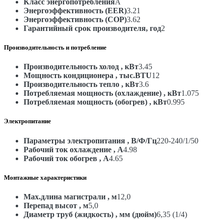
Класс энергопотребления
A
Энергоэффективность (EER)
3.21
Энергоэффективность (COP)
3.62
Гарантийный срок производителя, год
2
Производительность и потребление
Производительность холод , кВт
3.45
Мощность кондиционера , тыс.BTU
12
Производительность тепло , кВт
3.6
Потребляемая мощность (охлаждение) , кВт
1.075
Потребляемая мощность (обогрев) , кВт
0.995
Электропитание
Параметры электропитания , В/Ф/Гц
220-240/1/50
Рабочий ток охлаждение , А
4.98
Рабочий ток обогрев , А
4.65
Монтажные характеристики
Max.длина магистрали , м
12,0
Перепад высот , м
5,0
Диаметр труб (жидкость) , мм (дюйм)
6,35 (1/4)