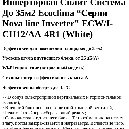
Инверторная Сплит-Система
До 35м2 Ecoclima “Серия
Nova line Inverter" ECW/I-
CH12/AA-4R1 (White)
Эффективен для помещений площадью до 35м2
Уровень шума внутреннего блока, от 26 дБ(А)
Wi-Fi управление (встроенный модуль)
Сезонная энергоэффективность класса А
Эффективен на обогрев до -15
°C
• 4D обдув (электропривод вертикальных и горизонтальной
жалюзи);
• Внешний блок оснащен защитной крышкой вентилей;
• Режим Эко. Энергосберегающий режим;
• Самоочистка внутреннего блока. Теплообменник нагнетает
влагу, потом замораживается и нагреваетря. Вследствие чего,
погибают бактерии и вирусы. Мусор и грязь и с конденсатом