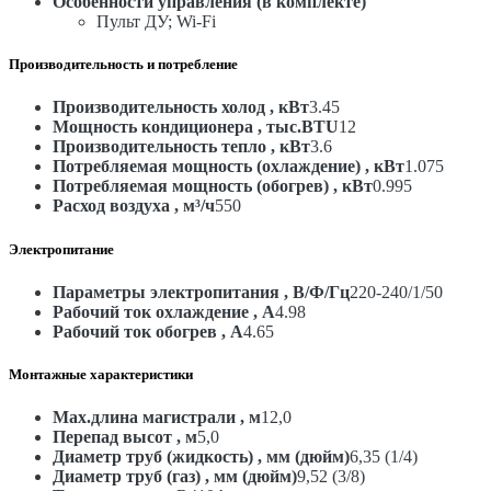
Особенности управления (в комплекте)
Пульт ДУ; Wi-Fi
Производительность и потребление
Производительность холод , кВт
3.45
Мощность кондиционера , тыс.BTU
12
Производительность тепло , кВт
3.6
Потребляемая мощность (охлаждение) , кВт
1.075
Потребляемая мощность (обогрев) , кВт
0.995
Расход воздуха , м³/ч
550
Электропитание
Параметры электропитания , В/Ф/Гц
220-240/1/50
Рабочий ток охлаждение , А
4.98
Рабочий ток обогрев , А
4.65
Монтажные характеристики
Max.длина магистрали , м
12,0
Перепад высот , м
5,0
Диаметр труб (жидкость) , мм (дюйм)
6,35 (1/4)
Диаметр труб (газ) , мм (дюйм)
9,52 (3/8)