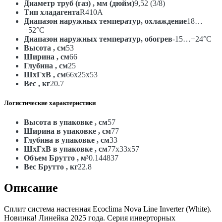
Диаметр труб (газ) , мм (дюйм)
9,52 (3/8)
Тип хладагента
R410A
Диапазон наружных температур, охлаждение
18…
+52°С
Диапазон наружных температур, обогрев
-15…+24°С
Высота , см
53
Ширина , см
66
Глубина , см
25
ШxГxВ , см
66x25x53
Вес , кг
20.7
Логистические характеристики
Высота в упаковке , см
57
Ширина в упаковке , см
77
Глубина в упаковке , см
33
ШxГxВ в упаковке , см
77x33x57
Объем Брутто , м³
0.144837
Вес Брутто , кг
22.8
Описание
Сплит система настенная Ecoclima Nova Line Inverter (White).
Новинка! Линейка 2025 года. Серия инверторных