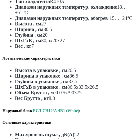
Тип хладагента
R410A
Диапазон наружных температур, охлаждение
18…
+52°С
Диапазон наружных температур, обогрев
-15…+24°С
Высота , см
27
Ширина , см
80.5
Глубина , см
20
ШxГxВ , см
80,5x20x27
Вес , кг
7
Логистические характеристики
Высота в упаковке , см
26.5
Ширина в упаковке , см
86.5
Глубина в упаковке , см
33.5
ШxГxВ в упаковке , см
86,5x33,5x26,5
Объем Брутто , м³
0.076790375
Вес Брутто , кг
8.8
Наружный блок
EC/I-CH12/A-4R1 (White)
:
Основные характеристики
Max.уровень шума , дБ(А)
52