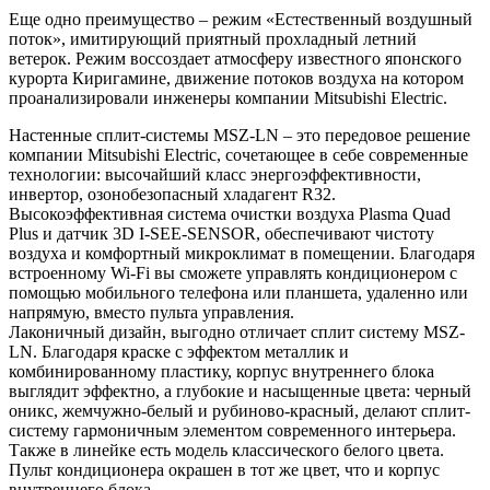
Еще одно преимущество – режим «Естественный воздушный
поток», имитирующий приятный прохладный летний
ветерок. Режим воссоздает атмосферу известного японского
курорта Киригамине, движение потоков воздуха на котором
проанализировали инженеры компании Mitsubishi Electric.
Настенные сплит-системы MSZ-LN – это передовое решение
компании Mitsubishi Electric, сочетающее в себе современные
технологии: высочайший класс энергоэффективности,
инвертор, озонобезопасный хладагент R32.
Высокоэффективная система очистки воздуха Plasma Quad
Plus и датчик 3D I-SEE-SENSOR, обеспечивают чистоту
воздуха и комфортный микроклимат в помещении. Благодаря
встроенному Wi-Fi вы сможете управлять кондиционером с
помощью мобильного телефона или планшета, удаленно или
напрямую, вместо пульта управления.
Лаконичный дизайн, выгодно отличает сплит систему MSZ-
LN. Благодаря краске с эффектом металлик и
комбинированному пластику, корпус внутреннего блока
выглядит эффектно, а глубокие и насыщенные цвета: черный
оникс, жемчужно-белый и рубиново-красный, делают сплит-
систему гармоничным элементом современного интерьера.
Также в линейке есть модель классического белого цвета.
Пульт кондиционера окрашен в тот же цвет, что и корпус
внутреннего блока.