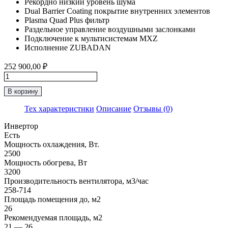
Рекордно низкий уровень шума
Dual Barrier Coating покрытие внутренних элементов
Plasma Quad Plus фильтр
Раздельное управление воздушными заслонками
Подключение к мультисистемам MXZ
Исполнение ZUBADAN
252 900,00
₽
Количество
товара
В корзину
Инверторная
Сплит-
Тех характеристики
Описание
Отзывы (0)
Система
до
Инвертор
25м2
Есть
Mitsubishi
Мощность охлаждения, Вт.
Electric
2500
“Серия
Мощность обогрева, Вт
Premium"
3200
MSZ-
Производительность вентилятора, м3/час
LN25VG2W
258-714
/
Площадь помещения до, м2
MUZ-
26
LN25VG2
Рекомендуемая площадь, м2
21 — 26