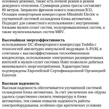
основных режимах, также есть ночной режим и режим
дежурного отопления. Суммарная длина трассы составляет
80 метров. Заправлен фреоном нового поколения R32.
Оснащен инверторным компрессором Mitsubishi Electric и
улучшенной системой охлаждения блока автоматики.
Подходит для совместного использования с внутренними
блоками мульти-сплит систем, полупромышленных систем, а
также мультизональных систем MRV.
Высочайшая энергоэффективность
использование DC-Инверторного компрессора Toshiba с
технологией амплитудно импульсной модуляции A-PAM, в
сочетании с высокоэффективным теплообменником
конденсатора, использование электронных расширительных
вентелей в мульти-сплит системах Haier позволило добиться
минимального энергопотребления. Характеристики
подтверждены Европейской Сертификационной Органицией
Eurovent
Высокая надежность
Высокая надежность обеспечивается улучшенной системой
охлаждения блока автоматики. За счет увеличения зон обдува
удалось существенно снизить температуру в блоке
автоматики, тем самым повысив надежность работы
электрооборудования, особенно при критических условиях