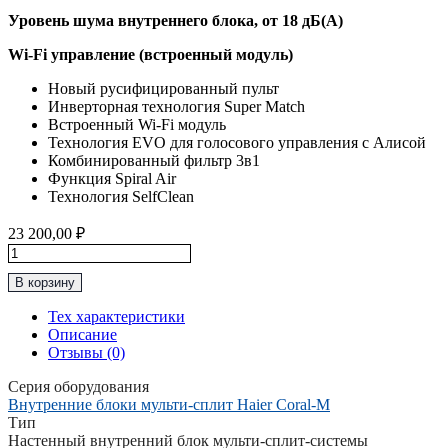
Уровень шума внутреннего блока, от 18 дБ(А)
Wi-Fi управление (встроенный модуль)
Новый русифицированный пульт
Инверторная технология Super Match
Встроенный Wi-Fi модуль
Технология EVO для голосового управления с Алисой
Комбинированный фильтр 3в1
Функция Spiral Air
Технология SelfClean
23 200,00
₽
Количество
товара
В корзину
Haier
“Серия
Тех характеристики
Coral-
Описание
M”
Отзывы (0)
AS25PS1HRA-
M
Серия оборудования
Внутренний
Внутренние блоки мульти-сплит Haier Coral-M
Блок
Тип
Настенный внутренний блок мульти-сплит-системы