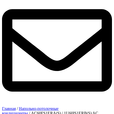
Главная
/
Напольно-потолочные
кондиционеры
/ AC60FS1ERA(S) / 1U60IS1ERB(S) AC