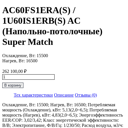
AC60FS1ERA(S) /
1U60IS1ERB(S) AC
(Напольно-потолочные)
Super Match
Охлаждение, Вт: 15500
Нагрев, Вт: 16500
262 100,00
₽
Количество
товара
В корзину
AC60FS1ERA(S)
/
Тех характеристики
Описание
Отзывы (0)
1U60IS1ERB(S)
AC
Охлаждение, Вт: 15500; Нагрев, Вт: 16500; Потребляемая
(Напольно-
мощность (Охлаждение), кВт: 5,13(2,0~6,5); Потребляемая
потолочные)
мощность (Нагрев), кВт: 4,83(2,0~6,5); Энергоэффективность
Super
EER/COP: 3,02/3,42; Класс энергетической эффективности:
Match
B/B; Электропитание, Ф/В/Гц: 1/230/50; Расход воздуха, м3/ч: