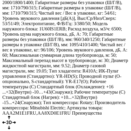
2000/1800/1400; Габаритные размеры без упаковки (Ш/Г/В),
мм: 1710/790/315; Габаритные размеры в упаковке (Ш/Г/В),
мм: 1710/790/315; Чистый вес / Вес в упаковке, кг: 54/61;
Уровень звукового давления [дБ(А)], Выс/Ср/Низ/Сверх:
53/51/49; Электропитание, Ф/В/Гц: 3/380/50; Модель
наружного блока: 1U60IS1ERB; Расход воздуха, м3/ч: 6500;
Уровень шума наружного блока, дБ, А: 70; Габаритные
размеры без упаковки (Ш/Г/В), мм: 960/340/1250; Габаритные
размеры в упаковке (Ш/Г/В), мм: 1095/410/1400; Чистый вес /
вес в упаковке, кг: 96/106; Уровень звукового давления, дБ, А:
60; Максимальная суммарная длина трубопровода, м: 50;
Максимальный перепад высот в трубопроводе, м: 30; Диаметр
жидкостной магистрали, мм: 9.52; Диаметр газовой
магистрали, мм: 19.05; Тип хладагента: R410A; ИК-Пульт
управления (Стандартно): YR-HD(S); Проводной пульт (О-
опционально, S-стандартный): YR-E17(O); Рабочие
температуры (С) Стандартный блок (Охлаждение): +16
...+32(Внутри) -10…+43(Снаружи); Рабочие температуры (С)
Стандартный блок (Нагрев): +10...+32(Внутри)
-15...+24(Снаружи); Тип компрессора: Rotary; Производитель
компрессора: Mitsubishi Electric; Артикулы товара:
AAA2M1E1FRU,AA8XD0E1FRU Преимущества